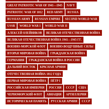
GREAT PATRIOTIC WAR OF 1941—1945
NAVY
PATRIOTIC WAR OF 1812
RED ARMY
RUSSIA
RUSSIAN ARMY
RUSSIAN EMPIRE
SECOND WORLD WAR
USSR
WORLD WAR I
WORLD WAR II
АЛЕКСЕЙ ОЛЕЙНИКОВ
ВЕЛИКАЯ ОТЕЧЕСТВЕННАЯ ВОЙНА
ВЕЛИКАЯ ОТЕЧЕСТВЕННАЯ ВОЙНА 1941—1945 ГГ.
ВОЕННО-МОРСКОЙ ФЛОТ
ВОЕННО-ВОЗДУШНЫЕ СИЛЫ
ВТОРАЯ МИРОВАЯ ВОЙНА
ГРАЖДАНСКАЯ ВОЙНА
ГЕРМАНИЯ
ГРАЖДАНСКАЯ ВОЙНА В РОССИИ
ДАЛЬНИЙ ВОСТОК
КРАСНАЯ АРМИЯ
ОТЕЧЕСТВЕННАЯ ВОЙНА 1812 ГОДА
ПЕРВАЯ МИРОВАЯ ВОЙНА
ПЁТР I
РОССИЙСКАЯ ИМПЕРИЯ
РОССИЯ
СССР
США
ЧЕРНОМОРСКИЙ ФЛОТ
АВИАЦИЯ
АРТИЛЛЕРИЯ
ИСТОРИЧЕСКАЯ ПАМЯТЬ
РУССКАЯ АРМИЯ
СССР