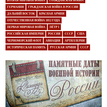
ВТОРАЯ МИРОВАЯ ВОЙНА
ГРАЖДАНСКАЯ ВОЙНА
ГЕРМАНИЯ
ГРАЖДАНСКАЯ ВОЙНА В РОССИИ
ДАЛЬНИЙ ВОСТОК
КРАСНАЯ АРМИЯ
ОТЕЧЕСТВЕННАЯ ВОЙНА 1812 ГОДА
ПЕРВАЯ МИРОВАЯ ВОЙНА
ПЁТР I
РОССИЙСКАЯ ИМПЕРИЯ
РОССИЯ
СССР
США
ЧЕРНОМОРСКИЙ ФЛОТ
АВИАЦИЯ
АРТИЛЛЕРИЯ
ИСТОРИЧЕСКАЯ ПАМЯТЬ
РУССКАЯ АРМИЯ
СССР