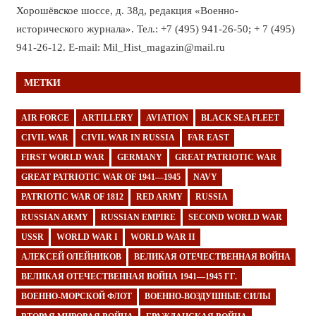
Хорошёвское шоссе, д. 38д, редакция «Военно-
исторического журнала». Тел.: +7 (495) 941-26-50; + 7 (495)
941-26-12. E-mail: Mil_Hist_magazin@mail.ru
МЕТКИ
AIR FORCE
ARTILLERY
AVIATION
BLACK SEA FLEET
CIVIL WAR
CIVIL WAR IN RUSSIA
FAR EAST
FIRST WORLD WAR
GERMANY
GREAT PATRIOTIC WAR
GREAT PATRIOTIC WAR OF 1941—1945
NAVY
PATRIOTIC WAR OF 1812
RED ARMY
RUSSIA
RUSSIAN ARMY
RUSSIAN EMPIRE
SECOND WORLD WAR
USSR
WORLD WAR I
WORLD WAR II
АЛЕКСЕЙ ОЛЕЙНИКОВ
ВЕЛИКАЯ ОТЕЧЕСТВЕННАЯ ВОЙНА
ВЕЛИКАЯ ОТЕЧЕСТВЕННАЯ ВОЙНА 1941—1945 ГГ.
ВОЕННО-МОРСКОЙ ФЛОТ
ВОЕННО-ВОЗДУШНЫЕ СИЛЫ