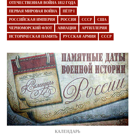
ОТЕЧЕСТВЕННАЯ ВОЙНА 1812 ГОДА
ПЕРВАЯ МИРОВАЯ ВОЙНА
ПЁТР I
РОССИЙСКАЯ ИМПЕРИЯ
РОССИЯ
СССР
США
ЧЕРНОМОРСКИЙ ФЛОТ
АВИАЦИЯ
АРТИЛЛЕРИЯ
ИСТОРИЧЕСКАЯ ПАМЯТЬ
РУССКАЯ АРМИЯ
СССР
КАЛЕНДАРЬ