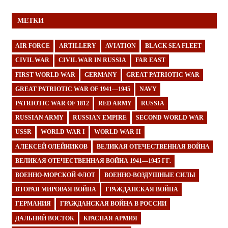
МЕТКИ
AIR FORCE
ARTILLERY
AVIATION
BLACK SEA FLEET
CIVIL WAR
CIVIL WAR IN RUSSIA
FAR EAST
FIRST WORLD WAR
GERMANY
GREAT PATRIOTIC WAR
GREAT PATRIOTIC WAR OF 1941—1945
NAVY
PATRIOTIC WAR OF 1812
RED ARMY
RUSSIA
RUSSIAN ARMY
RUSSIAN EMPIRE
SECOND WORLD WAR
USSR
WORLD WAR I
WORLD WAR II
АЛЕКСЕЙ ОЛЕЙНИКОВ
ВЕЛИКАЯ ОТЕЧЕСТВЕННАЯ ВОЙНА
ВЕЛИКАЯ ОТЕЧЕСТВЕННАЯ ВОЙНА 1941—1945 ГГ.
ВОЕННО-МОРСКОЙ ФЛОТ
ВОЕННО-ВОЗДУШНЫЕ СИЛЫ
ВТОРАЯ МИРОВАЯ ВОЙНА
ГРАЖДАНСКАЯ ВОЙНА
ГЕРМАНИЯ
ГРАЖДАНСКАЯ ВОЙНА В РОССИИ
ДАЛЬНИЙ ВОСТОК
КРАСНАЯ АРМИЯ