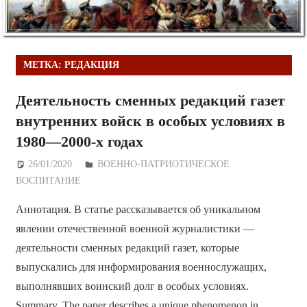
МЕТКА:
РЕДАКЦИЯ
Деятельность сменных редакций газет
внутренних войск в особых условиях в
1980—2000-х годах
26/01/2020
Дежурный по Редакции
ВОЕННО-ПАТРИОТИЧЕСКОЕ
ВОСПИТАНИЕ
Аннотация. В статье рассказывается об уникальном
явлении отечественной военной журналистики —
деятельности сменных редакций газет, которые
выпускались для информирования военнослужащих,
выполнявших воинский долг в особых условиях.
Summary. The paper describes a unique phenomenon in