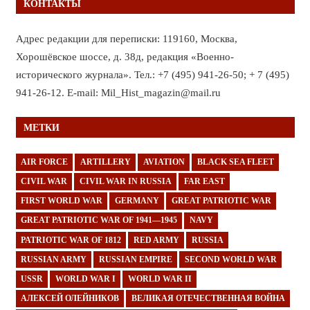
КОНТАКТЫ
Адрес редакции для переписки: 119160, Москва,
Хорошёвское шоссе, д. 38д, редакция «Военно-
исторического журнала». Тел.: +7 (495) 941-26-50; + 7 (495)
941-26-12. E-mail: Mil_Hist_magazin@mail.ru
МЕТКИ
AIR FORCE
ARTILLERY
AVIATION
BLACK SEA FLEET
CIVIL WAR
CIVIL WAR IN RUSSIA
FAR EAST
FIRST WORLD WAR
GERMANY
GREAT PATRIOTIC WAR
GREAT PATRIOTIC WAR OF 1941—1945
NAVY
PATRIOTIC WAR OF 1812
RED ARMY
RUSSIA
RUSSIAN ARMY
RUSSIAN EMPIRE
SECOND WORLD WAR
USSR
WORLD WAR I
WORLD WAR II
АЛЕКСЕЙ ОЛЕЙНИКОВ
ВЕЛИКАЯ ОТЕЧЕСТВЕННАЯ ВОЙНА