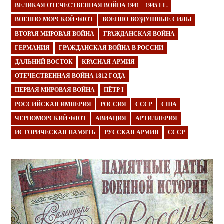
ВЕЛИКАЯ ОТЕЧЕСТВЕННАЯ ВОЙНА 1941—1945 ГГ.
ВОЕННО-МОРСКОЙ ФЛОТ
ВОЕННО-ВОЗДУШНЫЕ СИЛЫ
ВТОРАЯ МИРОВАЯ ВОЙНА
ГРАЖДАНСКАЯ ВОЙНА
ГЕРМАНИЯ
ГРАЖДАНСКАЯ ВОЙНА В РОССИИ
ДАЛЬНИЙ ВОСТОК
КРАСНАЯ АРМИЯ
ОТЕЧЕСТВЕННАЯ ВОЙНА 1812 ГОДА
ПЕРВАЯ МИРОВАЯ ВОЙНА
ПЁТР I
РОССИЙСКАЯ ИМПЕРИЯ
РОССИЯ
СССР
США
ЧЕРНОМОРСКИЙ ФЛОТ
АВИАЦИЯ
АРТИЛЛЕРИЯ
ИСТОРИЧЕСКАЯ ПАМЯТЬ
РУССКАЯ АРМИЯ
СССР