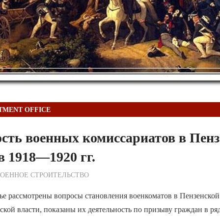
TMENT OFFICE
сть военных комиссариатов в Пен
в 1918—1920 гг.
ежурный по Редакции
ВОЕННОЕ СТРОИТЕЛЬСТВО
ье рассмотрены вопросы становления военкоматов в Пензенской
ской власти, показаны их деятельность по призыву граждан в р