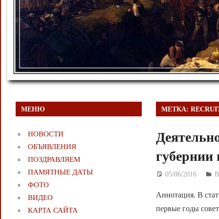
МЕНЮ
МЕТКА:
RECRUI
Деятельно
НОВОСТИ
ОБЪЯВЛЕНИЯ
губернии 
ПОЗДРАВЛЯЕМ
ПАМЯТНЫЕ ДАТЫ
05/06/2016
Д
ФОТО
Аннотация. В стат
ВИДЕО
первые годы совет
КАРТА САЙТА