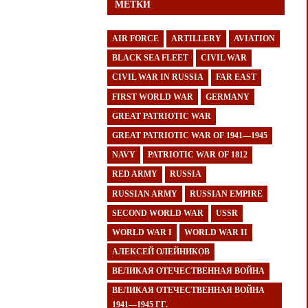
МЕТКИ
AIR FORCE
ARTILLERY
AVIATION
BLACK SEA FLEET
CIVIL WAR
CIVIL WAR IN RUSSIA
FAR EAST
FIRST WORLD WAR
GERMANY
GREAT PATRIOTIC WAR
GREAT PATRIOTIC WAR OF 1941—1945
NAVY
PATRIOTIC WAR OF 1812
RED ARMY
RUSSIA
RUSSIAN ARMY
RUSSIAN EMPIRE
SECOND WORLD WAR
USSR
WORLD WAR I
WORLD WAR II
АЛЕКСЕЙ ОЛЕЙНИКОВ
ВЕЛИКАЯ ОТЕЧЕСТВЕННАЯ ВОЙНА
ВЕЛИКАЯ ОТЕЧЕСТВЕННАЯ ВОЙНА
1941—1945 ГГ.