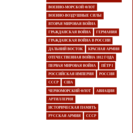
ВОЕННО-МОРСКОЙ ФЛОТ
ВОЕННО-ВОЗДУШНЫЕ СИЛЫ
ВТОРАЯ МИРОВАЯ ВОЙНА
ГРАЖДАНСКАЯ ВОЙНА
ГЕРМАНИЯ
ГРАЖДАНСКАЯ ВОЙНА В РОССИИ
ДАЛЬНИЙ ВОСТОК
КРАСНАЯ АРМИЯ
ОТЕЧЕСТВЕННАЯ ВОЙНА 1812 ГОДА
ПЕРВАЯ МИРОВАЯ ВОЙНА
ПЁТР I
РОССИЙСКАЯ ИМПЕРИЯ
РОССИЯ
СССР
США
ЧЕРНОМОРСКИЙ ФЛОТ
АВИАЦИЯ
АРТИЛЛЕРИЯ
ИСТОРИЧЕСКАЯ ПАМЯТЬ
РУССКАЯ АРМИЯ
СССР