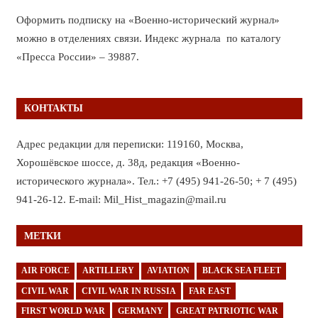
Оформить подписку на «Военно-исторический журнал»
можно в отделениях связи. Индекс журнала по каталогу
«Пресса России» – 39887.
КОНТАКТЫ
Адрес редакции для переписки: 119160, Москва,
Хорошёвское шоссе, д. 38д, редакция «Военно-
исторического журнала». Тел.: +7 (495) 941-26-50; + 7 (495)
941-26-12. E-mail: Mil_Hist_magazin@mail.ru
МЕТКИ
AIR FORCE
ARTILLERY
AVIATION
BLACK SEA FLEET
CIVIL WAR
CIVIL WAR IN RUSSIA
FAR EAST
FIRST WORLD WAR
GERMANY
GREAT PATRIOTIC WAR