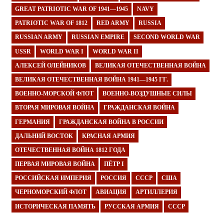
GREAT PATRIOTIC WAR OF 1941—1945
NAVY
PATRIOTIC WAR OF 1812
RED ARMY
RUSSIA
RUSSIAN ARMY
RUSSIAN EMPIRE
SECOND WORLD WAR
USSR
WORLD WAR I
WORLD WAR II
АЛЕКСЕЙ ОЛЕЙНИКОВ
ВЕЛИКАЯ ОТЕЧЕСТВЕННАЯ ВОЙНА
ВЕЛИКАЯ ОТЕЧЕСТВЕННАЯ ВОЙНА 1941—1945 ГГ.
ВОЕННО-МОРСКОЙ ФЛОТ
ВОЕННО-ВОЗДУШНЫЕ СИЛЫ
ВТОРАЯ МИРОВАЯ ВОЙНА
ГРАЖДАНСКАЯ ВОЙНА
ГЕРМАНИЯ
ГРАЖДАНСКАЯ ВОЙНА В РОССИИ
ДАЛЬНИЙ ВОСТОК
КРАСНАЯ АРМИЯ
ОТЕЧЕСТВЕННАЯ ВОЙНА 1812 ГОДА
ПЕРВАЯ МИРОВАЯ ВОЙНА
ПЁТР I
РОССИЙСКАЯ ИМПЕРИЯ
РОССИЯ
СССР
США
ЧЕРНОМОРСКИЙ ФЛОТ
АВИАЦИЯ
АРТИЛЛЕРИЯ
ИСТОРИЧЕСКАЯ ПАМЯТЬ
РУССКАЯ АРМИЯ
СССР