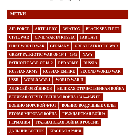
МЕТКИ
AIR FORCE
ARTILLERY
AVIATION
BLACK SEA FLEET
CIVIL WAR
CIVIL WAR IN RUSSIA
FAR EAST
FIRST WORLD WAR
GERMANY
GREAT PATRIOTIC WAR
GREAT PATRIOTIC WAR OF 1941—1945
NAVY
PATRIOTIC WAR OF 1812
RED ARMY
RUSSIA
RUSSIAN ARMY
RUSSIAN EMPIRE
SECOND WORLD WAR
USSR
WORLD WAR I
WORLD WAR II
АЛЕКСЕЙ ОЛЕЙНИКОВ
ВЕЛИКАЯ ОТЕЧЕСТВЕННАЯ ВОЙНА
ВЕЛИКАЯ ОТЕЧЕСТВЕННАЯ ВОЙНА 1941—1945 ГГ.
ВОЕННО-МОРСКОЙ ФЛОТ
ВОЕННО-ВОЗДУШНЫЕ СИЛЫ
ВТОРАЯ МИРОВАЯ ВОЙНА
ГРАЖДАНСКАЯ ВОЙНА
ГЕРМАНИЯ
ГРАЖДАНСКАЯ ВОЙНА В РОССИИ
ДАЛЬНИЙ ВОСТОК
КРАСНАЯ АРМИЯ