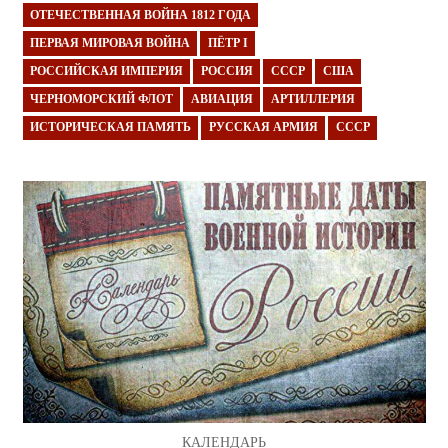
ОТЕЧЕСТВЕННАЯ ВОЙНА 1812 ГОДА
ПЕРВАЯ МИРОВАЯ ВОЙНА
ПЁТР I
РОССИЙСКАЯ ИМПЕРИЯ
РОССИЯ
СССР
США
ЧЕРНОМОРСКИЙ ФЛОТ
АВИАЦИЯ
АРТИЛЛЕРИЯ
ИСТОРИЧЕСКАЯ ПАМЯТЬ
РУССКАЯ АРМИЯ
СССР
КАЛЕНДАРЬ