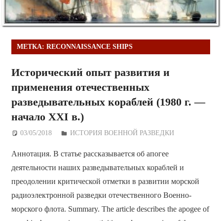
МЕТКА:
RECONNAISSANCE SHIPS
Исторический опыт развития и
применения отечественных
разведывательных кораблей (1980 г. —
начало XXI в.)
03/05/2018
Дежурный по Редакции
ИСТОРИЯ ВОЕННОЙ РАЗВЕДКИ
Аннотация. В статье рассказывается об апогее
деятельности наших разведывательных кораблей и
преодолении критической отметки в развитии морской
радиоэлектронной разведки отечественного Военно-
морского флота. Summary. The article describes the apogee of