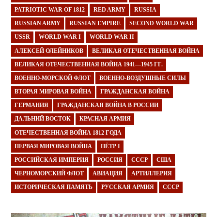
PATRIOTIC WAR OF 1812
RED ARMY
RUSSIA
RUSSIAN ARMY
RUSSIAN EMPIRE
SECOND WORLD WAR
USSR
WORLD WAR I
WORLD WAR II
АЛЕКСЕЙ ОЛЕЙНИКОВ
ВЕЛИКАЯ ОТЕЧЕСТВЕННАЯ ВОЙНА
ВЕЛИКАЯ ОТЕЧЕСТВЕННАЯ ВОЙНА 1941—1945 ГГ.
ВОЕННО-МОРСКОЙ ФЛОТ
ВОЕННО-ВОЗДУШНЫЕ СИЛЫ
ВТОРАЯ МИРОВАЯ ВОЙНА
ГРАЖДАНСКАЯ ВОЙНА
ГЕРМАНИЯ
ГРАЖДАНСКАЯ ВОЙНА В РОССИИ
ДАЛЬНИЙ ВОСТОК
КРАСНАЯ АРМИЯ
ОТЕЧЕСТВЕННАЯ ВОЙНА 1812 ГОДА
ПЕРВАЯ МИРОВАЯ ВОЙНА
ПЁТР I
РОССИЙСКАЯ ИМПЕРИЯ
РОССИЯ
СССР
США
ЧЕРНОМОРСКИЙ ФЛОТ
АВИАЦИЯ
АРТИЛЛЕРИЯ
ИСТОРИЧЕСКАЯ ПАМЯТЬ
РУССКАЯ АРМИЯ
СССР