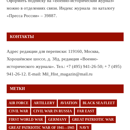
Оформить подписку на «Военно-исторический журнал»
можно в отделениях связи. Индекс журнала по каталогу
«Пресса России» – 39887.
КОНТАКТЫ
Адрес редакции для переписки: 119160, Москва,
Хорошёвское шоссе, д. 38д, редакция «Военно-
исторического журнала». Тел.: +7 (495) 941-26-50; + 7 (495)
941-26-12. E-mail: Mil_Hist_magazin@mail.ru
МЕТКИ
AIR FORCE
ARTILLERY
AVIATION
BLACK SEA FLEET
CIVIL WAR
CIVIL WAR IN RUSSIA
FAR EAST
FIRST WORLD WAR
GERMANY
GREAT PATRIOTIC WAR
GREAT PATRIOTIC WAR OF 1941—1945
NAVY