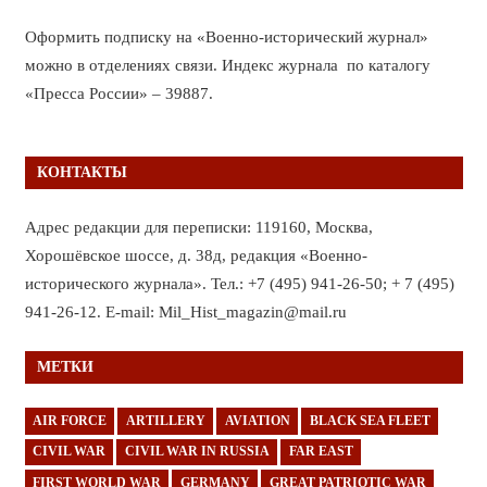
Оформить подписку на «Военно-исторический журнал»
можно в отделениях связи. Индекс журнала по каталогу
«Пресса России» – 39887.
КОНТАКТЫ
Адрес редакции для переписки: 119160, Москва,
Хорошёвское шоссе, д. 38д, редакция «Военно-
исторического журнала». Тел.: +7 (495) 941-26-50; + 7 (495)
941-26-12. E-mail: Mil_Hist_magazin@mail.ru
МЕТКИ
AIR FORCE
ARTILLERY
AVIATION
BLACK SEA FLEET
CIVIL WAR
CIVIL WAR IN RUSSIA
FAR EAST
FIRST WORLD WAR
GERMANY
GREAT PATRIOTIC WAR