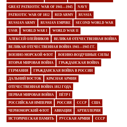
GREAT PATRIOTIC WAR OF 1941—1945
NAVY
PATRIOTIC WAR OF 1812
RED ARMY
RUSSIA
RUSSIAN ARMY
RUSSIAN EMPIRE
SECOND WORLD WAR
USSR
WORLD WAR I
WORLD WAR II
АЛЕКСЕЙ ОЛЕЙНИКОВ
ВЕЛИКАЯ ОТЕЧЕСТВЕННАЯ ВОЙНА
ВЕЛИКАЯ ОТЕЧЕСТВЕННАЯ ВОЙНА 1941—1945 ГГ.
ВОЕННО-МОРСКОЙ ФЛОТ
ВОЕННО-ВОЗДУШНЫЕ СИЛЫ
ВТОРАЯ МИРОВАЯ ВОЙНА
ГРАЖДАНСКАЯ ВОЙНА
ГЕРМАНИЯ
ГРАЖДАНСКАЯ ВОЙНА В РОССИИ
ДАЛЬНИЙ ВОСТОК
КРАСНАЯ АРМИЯ
ОТЕЧЕСТВЕННАЯ ВОЙНА 1812 ГОДА
ПЕРВАЯ МИРОВАЯ ВОЙНА
ПЁТР I
РОССИЙСКАЯ ИМПЕРИЯ
РОССИЯ
СССР
США
ЧЕРНОМОРСКИЙ ФЛОТ
АВИАЦИЯ
АРТИЛЛЕРИЯ
ИСТОРИЧЕСКАЯ ПАМЯТЬ
РУССКАЯ АРМИЯ
СССР