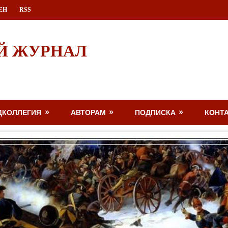
ЕН
RSS
Й ЖУРНАЛ
ДКОЛЛЕГИЯ
АВТОРАМ
ПОДПИСКА
КОНТ