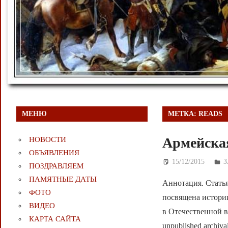
МЕНЮ
МЕТКА:
READS
Армейская
НОВОСТИ
ОБЪЯВЛЕНИЯ
15/12/2015
Д
ПОЗДРАВЛЯЕМ
ПАМЯТНЫЕ ДАТЫ
Аннотация. Статья
ФОТО
посвящена истори
ВИДЕО
в Отечественной во
КАРТА САЙТА
unpublished archival