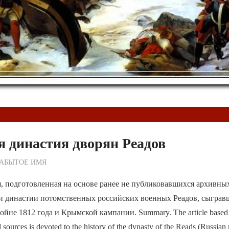
 династия дворян Реадов
ежурный по Редакции
ЗАБЫТОЕ ИМЯ
, подготовленная на основе ранее не публиковавшихся архивны
и династии потомственных российских военных Реадов, сыграв
йне 1812 года и Крымской кампании. Summary. The article based 
 sources is devoted to the history of the dynasty of the Reads (Russian 