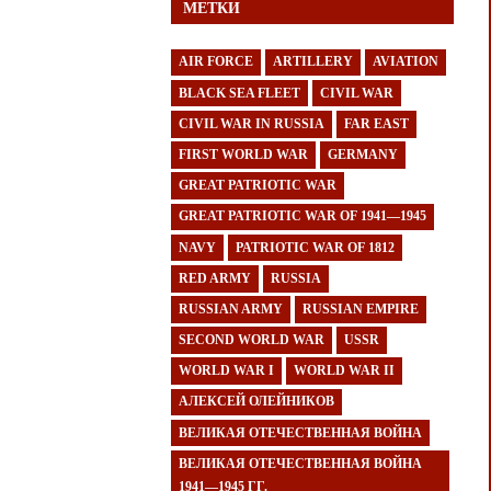
МЕТКИ
AIR FORCE
ARTILLERY
AVIATION
BLACK SEA FLEET
CIVIL WAR
CIVIL WAR IN RUSSIA
FAR EAST
FIRST WORLD WAR
GERMANY
GREAT PATRIOTIC WAR
GREAT PATRIOTIC WAR OF 1941—1945
NAVY
PATRIOTIC WAR OF 1812
RED ARMY
RUSSIA
RUSSIAN ARMY
RUSSIAN EMPIRE
SECOND WORLD WAR
USSR
WORLD WAR I
WORLD WAR II
АЛЕКСЕЙ ОЛЕЙНИКОВ
ВЕЛИКАЯ ОТЕЧЕСТВЕННАЯ ВОЙНА
ВЕЛИКАЯ ОТЕЧЕСТВЕННАЯ ВОЙНА
1941—1945 ГГ.