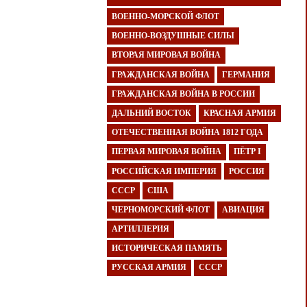
ВОЕННО-МОРСКОЙ ФЛОТ
ВОЕННО-ВОЗДУШНЫЕ СИЛЫ
ВТОРАЯ МИРОВАЯ ВОЙНА
ГРАЖДАНСКАЯ ВОЙНА
ГЕРМАНИЯ
ГРАЖДАНСКАЯ ВОЙНА В РОССИИ
ДАЛЬНИЙ ВОСТОК
КРАСНАЯ АРМИЯ
ОТЕЧЕСТВЕННАЯ ВОЙНА 1812 ГОДА
ПЕРВАЯ МИРОВАЯ ВОЙНА
ПЁТР I
РОССИЙСКАЯ ИМПЕРИЯ
РОССИЯ
СССР
США
ЧЕРНОМОРСКИЙ ФЛОТ
АВИАЦИЯ
АРТИЛЛЕРИЯ
ИСТОРИЧЕСКАЯ ПАМЯТЬ
РУССКАЯ АРМИЯ
СССР