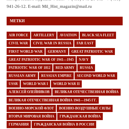
941-26-12. E-mail: Mil_Hist_magazin@mail.ru
МЕТКИ
AIR FORCE
ARTILLERY
AVIATION
BLACK SEA FLEET
CIVIL WAR
CIVIL WAR IN RUSSIA
FAR EAST
FIRST WORLD WAR
GERMANY
GREAT PATRIOTIC WAR
GREAT PATRIOTIC WAR OF 1941—1945
NAVY
PATRIOTIC WAR OF 1812
RED ARMY
RUSSIA
RUSSIAN ARMY
RUSSIAN EMPIRE
SECOND WORLD WAR
USSR
WORLD WAR I
WORLD WAR II
АЛЕКСЕЙ ОЛЕЙНИКОВ
ВЕЛИКАЯ ОТЕЧЕСТВЕННАЯ ВОЙНА
ВЕЛИКАЯ ОТЕЧЕСТВЕННАЯ ВОЙНА 1941—1945 ГГ.
ВОЕННО-МОРСКОЙ ФЛОТ
ВОЕННО-ВОЗДУШНЫЕ СИЛЫ
ВТОРАЯ МИРОВАЯ ВОЙНА
ГРАЖДАНСКАЯ ВОЙНА
ГЕРМАНИЯ
ГРАЖДАНСКАЯ ВОЙНА В РОССИИ