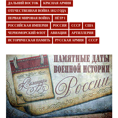
ДАЛЬНИЙ ВОСТОК
КРАСНАЯ АРМИЯ
ОТЕЧЕСТВЕННАЯ ВОЙНА 1812 ГОДА
ПЕРВАЯ МИРОВАЯ ВОЙНА
ПЁТР I
РОССИЙСКАЯ ИМПЕРИЯ
РОССИЯ
СССР
США
ЧЕРНОМОРСКИЙ ФЛОТ
АВИАЦИЯ
АРТИЛЛЕРИЯ
ИСТОРИЧЕСКАЯ ПАМЯТЬ
РУССКАЯ АРМИЯ
СССР