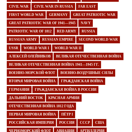
CIVIL WAR
CIVIL WAR IN RUSSIA
FAR EAST
FIRST WORLD WAR
GERMANY
GREAT PATRIOTIC WAR
GREAT PATRIOTIC WAR OF 1941—1945
NAVY
PATRIOTIC WAR OF 1812
RED ARMY
RUSSIA
RUSSIAN ARMY
RUSSIAN EMPIRE
SECOND WORLD WAR
USSR
WORLD WAR I
WORLD WAR II
АЛЕКСЕЙ ОЛЕЙНИКОВ
ВЕЛИКАЯ ОТЕЧЕСТВЕННАЯ ВОЙНА
ВЕЛИКАЯ ОТЕЧЕСТВЕННАЯ ВОЙНА 1941—1945 ГГ.
ВОЕННО-МОРСКОЙ ФЛОТ
ВОЕННО-ВОЗДУШНЫЕ СИЛЫ
ВТОРАЯ МИРОВАЯ ВОЙНА
ГРАЖДАНСКАЯ ВОЙНА
ГЕРМАНИЯ
ГРАЖДАНСКАЯ ВОЙНА В РОССИИ
ДАЛЬНИЙ ВОСТОК
КРАСНАЯ АРМИЯ
ОТЕЧЕСТВЕННАЯ ВОЙНА 1812 ГОДА
ПЕРВАЯ МИРОВАЯ ВОЙНА
ПЁТР I
РОССИЙСКАЯ ИМПЕРИЯ
РОССИЯ
СССР
США
ЧЕРНОМОРСКИЙ ФЛОТ
АВИАЦИЯ
АРТИЛЛЕРИЯ