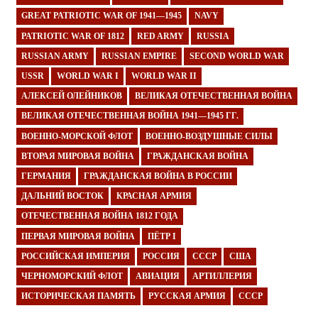
GREAT PATRIOTIC WAR OF 1941—1945
NAVY
PATRIOTIC WAR OF 1812
RED ARMY
RUSSIA
RUSSIAN ARMY
RUSSIAN EMPIRE
SECOND WORLD WAR
USSR
WORLD WAR I
WORLD WAR II
АЛЕКСЕЙ ОЛЕЙНИКОВ
ВЕЛИКАЯ ОТЕЧЕСТВЕННАЯ ВОЙНА
ВЕЛИКАЯ ОТЕЧЕСТВЕННАЯ ВОЙНА 1941—1945 ГГ.
ВОЕННО-МОРСКОЙ ФЛОТ
ВОЕННО-ВОЗДУШНЫЕ СИЛЫ
ВТОРАЯ МИРОВАЯ ВОЙНА
ГРАЖДАНСКАЯ ВОЙНА
ГЕРМАНИЯ
ГРАЖДАНСКАЯ ВОЙНА В РОССИИ
ДАЛЬНИЙ ВОСТОК
КРАСНАЯ АРМИЯ
ОТЕЧЕСТВЕННАЯ ВОЙНА 1812 ГОДА
ПЕРВАЯ МИРОВАЯ ВОЙНА
ПЁТР I
РОССИЙСКАЯ ИМПЕРИЯ
РОССИЯ
СССР
США
ЧЕРНОМОРСКИЙ ФЛОТ
АВИАЦИЯ
АРТИЛЛЕРИЯ
ИСТОРИЧЕСКАЯ ПАМЯТЬ
РУССКАЯ АРМИЯ
СССР