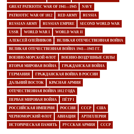
GREAT PATRIOTIC WAR OF 1941—1945
NAVY
PATRIOTIC WAR OF 1812
RED ARMY
RUSSIA
RUSSIAN ARMY
RUSSIAN EMPIRE
SECOND WORLD WAR
USSR
WORLD WAR I
WORLD WAR II
АЛЕКСЕЙ ОЛЕЙНИКОВ
ВЕЛИКАЯ ОТЕЧЕСТВЕННАЯ ВОЙНА
ВЕЛИКАЯ ОТЕЧЕСТВЕННАЯ ВОЙНА 1941—1945 ГГ.
ВОЕННО-МОРСКОЙ ФЛОТ
ВОЕННО-ВОЗДУШНЫЕ СИЛЫ
ВТОРАЯ МИРОВАЯ ВОЙНА
ГРАЖДАНСКАЯ ВОЙНА
ГЕРМАНИЯ
ГРАЖДАНСКАЯ ВОЙНА В РОССИИ
ДАЛЬНИЙ ВОСТОК
КРАСНАЯ АРМИЯ
ОТЕЧЕСТВЕННАЯ ВОЙНА 1812 ГОДА
ПЕРВАЯ МИРОВАЯ ВОЙНА
ПЁТР I
РОССИЙСКАЯ ИМПЕРИЯ
РОССИЯ
СССР
США
ЧЕРНОМОРСКИЙ ФЛОТ
АВИАЦИЯ
АРТИЛЛЕРИЯ
ИСТОРИЧЕСКАЯ ПАМЯТЬ
РУССКАЯ АРМИЯ
СССР