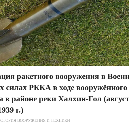
ция ракетного вооружения в Военн
 силах РККА в ходе вооружённого
 в районе реки Халхин-Гол (авгу
939 г.)
ежурный по Редакции
СТОРИЯ ВООРУЖЕНИЯ И ТЕХНИКИ