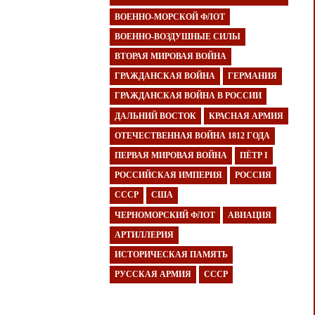
ВОЕННО-МОРСКОЙ ФЛОТ
ВОЕННО-ВОЗДУШНЫЕ СИЛЫ
ВТОРАЯ МИРОВАЯ ВОЙНА
ГРАЖДАНСКАЯ ВОЙНА
ГЕРМАНИЯ
ГРАЖДАНСКАЯ ВОЙНА В РОССИИ
ДАЛЬНИЙ ВОСТОК
КРАСНАЯ АРМИЯ
ОТЕЧЕСТВЕННАЯ ВОЙНА 1812 ГОДА
ПЕРВАЯ МИРОВАЯ ВОЙНА
ПЁТР I
РОССИЙСКАЯ ИМПЕРИЯ
РОССИЯ
СССР
США
ЧЕРНОМОРСКИЙ ФЛОТ
АВИАЦИЯ
АРТИЛЛЕРИЯ
ИСТОРИЧЕСКАЯ ПАМЯТЬ
РУССКАЯ АРМИЯ
СССР