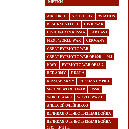
МЕТКИ
AIR FORCE
ARTILLERY
AVIATION
BLACK SEA FLEET
CIVIL WAR
CIVIL WAR IN RUSSIA
FAR EAST
FIRST WORLD WAR
GERMANY
GREAT PATRIOTIC WAR
GREAT PATRIOTIC WAR OF 1941—1945
NAVY
PATRIOTIC WAR OF 1812
RED ARMY
RUSSIA
RUSSIAN ARMY
RUSSIAN EMPIRE
SECOND WORLD WAR
USSR
WORLD WAR I
WORLD WAR II
АЛЕКСЕЙ ОЛЕЙНИКОВ
ВЕЛИКАЯ ОТЕЧЕСТВЕННАЯ ВОЙНА
ВЕЛИКАЯ ОТЕЧЕСТВЕННАЯ ВОЙНА
1941—1945 ГГ.