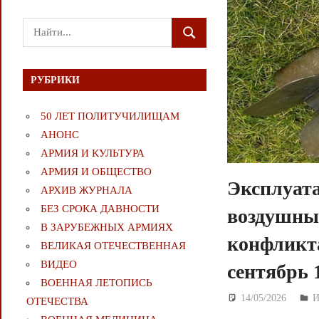
Поиск
ПОИСК
для:
РУБРИКИ
50 ЛЕТ ПОЛИТУЧИЛИЩАМ
АНОНС
АРМИЯ И КУЛЬТУРА
АРМИЯ И ОБЩЕСТВО
Эксплуата
АРХИВ ЖУРНАЛА
БЕЗ СРОКА ДАВНОСТИ
воздушных
В ЗАРУБЕЖНЫХ АРМИЯХ
конфликта
ВЕЛИКАЯ ОТЕЧЕСТВЕННАЯ
ВИДЕО
сентябрь 1
ВОЕННАЯ ЛЕТОПИСЬ
14/05/2026
Д
И
ОТЕЧЕСТВА