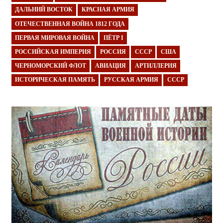
ДАЛЬНИЙ ВОСТОК
КРАСНАЯ АРМИЯ
ОТЕЧЕСТВЕННАЯ ВОЙНА 1812 ГОДА
ПЕРВАЯ МИРОВАЯ ВОЙНА
ПЁТР I
РОССИЙСКАЯ ИМПЕРИЯ
РОССИЯ
СССР
США
ЧЕРНОМОРСКИЙ ФЛОТ
АВИАЦИЯ
АРТИЛЛЕРИЯ
ИСТОРИЧЕСКАЯ ПАМЯТЬ
РУССКАЯ АРМИЯ
СССР