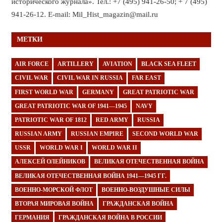
исторического журнала». Тел.: +7 (495) 941-26-50; + 7 (495)
941-26-12. E-mail: Mil_Hist_magazin@mail.ru
МЕТКИ
AIR FORCE
ARTILLERY
AVIATION
BLACK SEA FLEET
CIVIL WAR
CIVIL WAR IN RUSSIA
FAR EAST
FIRST WORLD WAR
GERMANY
GREAT PATRIOTIC WAR
GREAT PATRIOTIC WAR OF 1941—1945
NAVY
PATRIOTIC WAR OF 1812
RED ARMY
RUSSIA
RUSSIAN ARMY
RUSSIAN EMPIRE
SECOND WORLD WAR
USSR
WORLD WAR I
WORLD WAR II
АЛЕКСЕЙ ОЛЕЙНИКОВ
ВЕЛИКАЯ ОТЕЧЕСТВЕННАЯ ВОЙНА
ВЕЛИКАЯ ОТЕЧЕСТВЕННАЯ ВОЙНА 1941—1945 ГГ.
ВОЕННО-МОРСКОЙ ФЛОТ
ВОЕННО-ВОЗДУШНЫЕ СИЛЫ
ВТОРАЯ МИРОВАЯ ВОЙНА
ГРАЖДАНСКАЯ ВОЙНА
ГЕРМАНИЯ
ГРАЖДАНСКАЯ ВОЙНА В РОССИИ