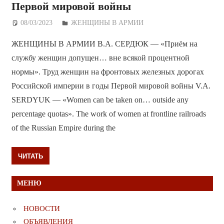
Первой мировой войны
08/03/2023
Дежурный по Редакции
ЖЕНЩИНЫ В АРМИИ
ЖЕНЩИНЫ В АРМИИ В.А. СЕРДЮК — «Приём на
службу женщин допущен… вне всякой процентной
нормы». Труд женщин на фронтовых железных дорогах
Российской империи в годы Первой мировой войны V.A.
SERDYUK — «Women can be taken on… outside any
percentage quotas». The work of women at frontline railroads
of the Russian Empire during the
ЧИТАТЬ
МЕНЮ
НОВОСТИ
ОБЪЯВЛЕНИЯ