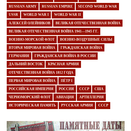
RUSSIAN ARMY
RUSSIAN EMPIRE
SECOND WORLD WAR
USSR
WORLD WAR I
WORLD WAR II
АЛЕКСЕЙ ОЛЕЙНИКОВ
ВЕЛИКАЯ ОТЕЧЕСТВЕННАЯ ВОЙНА
ВЕЛИКАЯ ОТЕЧЕСТВЕННАЯ ВОЙНА 1941—1945 ГГ.
ВОЕННО-МОРСКОЙ ФЛОТ
ВОЕННО-ВОЗДУШНЫЕ СИЛЫ
ВТОРАЯ МИРОВАЯ ВОЙНА
ГРАЖДАНСКАЯ ВОЙНА
ГЕРМАНИЯ
ГРАЖДАНСКАЯ ВОЙНА В РОССИИ
ДАЛЬНИЙ ВОСТОК
КРАСНАЯ АРМИЯ
ОТЕЧЕСТВЕННАЯ ВОЙНА 1812 ГОДА
ПЕРВАЯ МИРОВАЯ ВОЙНА
ПЁТР I
РОССИЙСКАЯ ИМПЕРИЯ
РОССИЯ
СССР
США
ЧЕРНОМОРСКИЙ ФЛОТ
АВИАЦИЯ
АРТИЛЛЕРИЯ
ИСТОРИЧЕСКАЯ ПАМЯТЬ
РУССКАЯ АРМИЯ
СССР