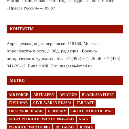
можно в отделениях связи. Индекс журнала по каталогу
«Пресса России» – 39887.
КОНТАКТЫ
Адрес редакции для переписки: 119160, Москва,
Хорошёвское шоссе, д. 38д, редакция «Военно-
исторического журнала». Тел.: +7 (495) 941-26-50; + 7 (495)
941-26-12. E-mail: Mil_Hist_magazin@mail.ru
МЕТКИ
AIR FORCE
ARTILLERY
AVIATION
BLACK SEA FLEET
CIVIL WAR
CIVIL WAR IN RUSSIA
FAR EAST
FIRST WORLD WAR
GERMANY
GREAT PATRIOTIC WAR
GREAT PATRIOTIC WAR OF 1941—1945
NAVY
PATRIOTIC WAR OF 1812
RED ARMY
RUSSIA