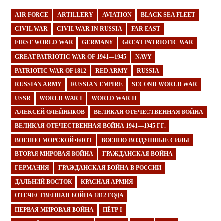
AIR FORCE
ARTILLERY
AVIATION
BLACK SEA FLEET
CIVIL WAR
CIVIL WAR IN RUSSIA
FAR EAST
FIRST WORLD WAR
GERMANY
GREAT PATRIOTIC WAR
GREAT PATRIOTIC WAR OF 1941—1945
NAVY
PATRIOTIC WAR OF 1812
RED ARMY
RUSSIA
RUSSIAN ARMY
RUSSIAN EMPIRE
SECOND WORLD WAR
USSR
WORLD WAR I
WORLD WAR II
АЛЕКСЕЙ ОЛЕЙНИКОВ
ВЕЛИКАЯ ОТЕЧЕСТВЕННАЯ ВОЙНА
ВЕЛИКАЯ ОТЕЧЕСТВЕННАЯ ВОЙНА 1941—1945 ГГ.
ВОЕННО-МОРСКОЙ ФЛОТ
ВОЕННО-ВОЗДУШНЫЕ СИЛЫ
ВТОРАЯ МИРОВАЯ ВОЙНА
ГРАЖДАНСКАЯ ВОЙНА
ГЕРМАНИЯ
ГРАЖДАНСКАЯ ВОЙНА В РОССИИ
ДАЛЬНИЙ ВОСТОК
КРАСНАЯ АРМИЯ
ОТЕЧЕСТВЕННАЯ ВОЙНА 1812 ГОДА
ПЕРВАЯ МИРОВАЯ ВОЙНА
ПЁТР I