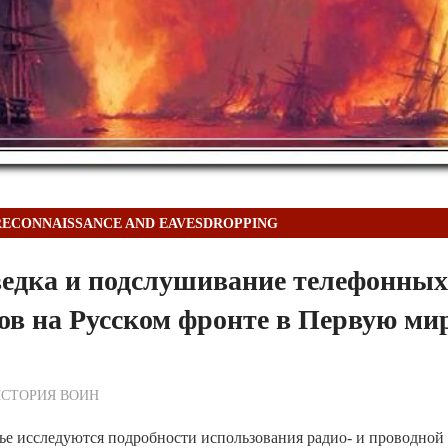
RECONNAISSANCE AND EAVESDROPPING
ведка и подслушивание телефонны
ов на Русском фронте в Первую ми
ежурный по Редакции
СТОРИЯ ВОИН
ье исследуются подробности использования радио- и проводной 