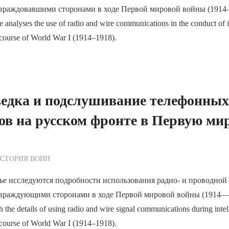
 враждовавшими сторонами в ходе Первой мировой войны (1914—
 analyses the use of radio and wire communications in the conduct of i
e course of World War I (1914–1918).
ведка и подслушивание телефонны
ов на русском фронте в Первую ми
ежурный по Редакции
СТОРИЯ ВОИН
ье исследуются подробности использования радио- и проводной 
 враждующими сторонами в ходе Первой мировой войны (1914—1
h the details of using radio and wire signal communications during intell
e course of World War I (1914–1918).