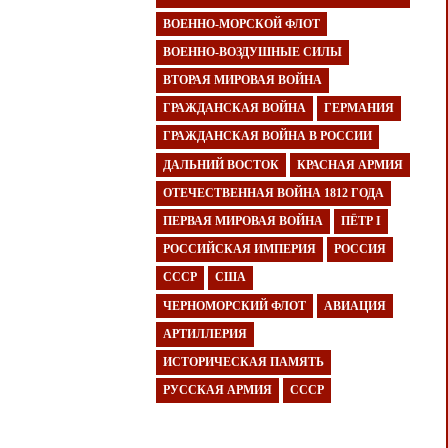
ВОЕННО-МОРСКОЙ ФЛОТ
ВОЕННО-ВОЗДУШНЫЕ СИЛЫ
ВТОРАЯ МИРОВАЯ ВОЙНА
ГРАЖДАНСКАЯ ВОЙНА
ГЕРМАНИЯ
ГРАЖДАНСКАЯ ВОЙНА В РОССИИ
ДАЛЬНИЙ ВОСТОК
КРАСНАЯ АРМИЯ
ОТЕЧЕСТВЕННАЯ ВОЙНА 1812 ГОДА
ПЕРВАЯ МИРОВАЯ ВОЙНА
ПЁТР I
РОССИЙСКАЯ ИМПЕРИЯ
РОССИЯ
СССР
США
ЧЕРНОМОРСКИЙ ФЛОТ
АВИАЦИЯ
АРТИЛЛЕРИЯ
ИСТОРИЧЕСКАЯ ПАМЯТЬ
РУССКАЯ АРМИЯ
СССР