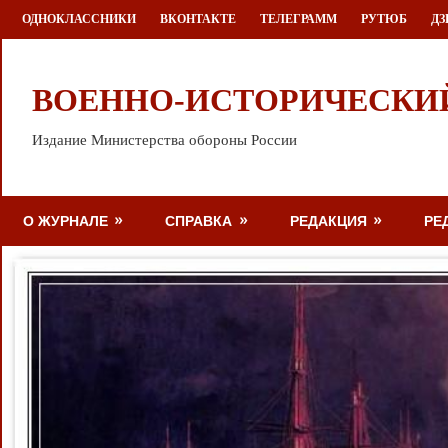
Перейти
ОДНОКЛАССНИКИ
ВКОНТАКТЕ
ТЕЛЕГРАММ
РУТЮБ
ДЗ
к
содержимому
ВОЕННО-ИСТОРИЧЕСКИ
Издание Министерства обороны России
О ЖУРНАЛЕ
СПРАВКА
РЕДАКЦИЯ
РЕ