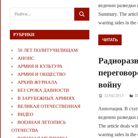
ведении разведки
Поиск
Summary. The article
ПОИСК
для:
warring sides in th
РУБРИКИ
ЧИТАТЬ
50 ЛЕТ ПОЛИТУЧИЛИЩАМ
Радиораз
АНОНС
АРМИЯ И КУЛЬТУРА
переговор
АРМИЯ И ОБЩЕСТВО
войну
АРХИВ ЖУРНАЛА
БЕЗ СРОКА ДАВНОСТИ
11/04/2013
Д
И
В ЗАРУБЕЖНЫХ АРМИЯХ
ВЕЛИКАЯ ОТЕЧЕСТВЕННАЯ
Аннотация. В стат
ВИДЕО
ведении разведки
ВОЕННАЯ ЛЕТОПИСЬ
The article deals wit
ОТЕЧЕСТВА
warring sides in th