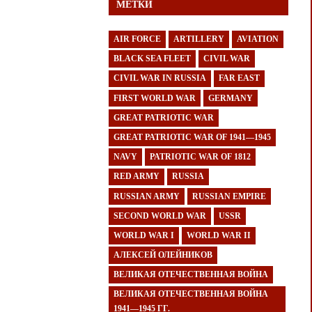
МЕТКИ
AIR FORCE
ARTILLERY
AVIATION
BLACK SEA FLEET
CIVIL WAR
CIVIL WAR IN RUSSIA
FAR EAST
FIRST WORLD WAR
GERMANY
GREAT PATRIOTIC WAR
GREAT PATRIOTIC WAR OF 1941—1945
NAVY
PATRIOTIC WAR OF 1812
RED ARMY
RUSSIA
RUSSIAN ARMY
RUSSIAN EMPIRE
SECOND WORLD WAR
USSR
WORLD WAR I
WORLD WAR II
АЛЕКСЕЙ ОЛЕЙНИКОВ
ВЕЛИКАЯ ОТЕЧЕСТВЕННАЯ ВОЙНА
ВЕЛИКАЯ ОТЕЧЕСТВЕННАЯ ВОЙНА
1941—1945 ГГ.