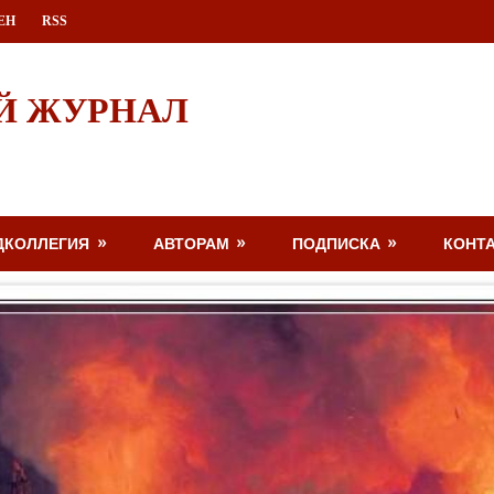
ЕН
RSS
Й ЖУРНАЛ
ДКОЛЛЕГИЯ
АВТОРАМ
ПОДПИСКА
КОНТ