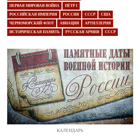
ПЕРВАЯ МИРОВАЯ ВОЙНА
ПЁТР I
РОССИЙСКАЯ ИМПЕРИЯ
РОССИЯ
СССР
США
ЧЕРНОМОРСКИЙ ФЛОТ
АВИАЦИЯ
АРТИЛЛЕРИЯ
ИСТОРИЧЕСКАЯ ПАМЯТЬ
РУССКАЯ АРМИЯ
СССР
КАЛЕНДАРЬ