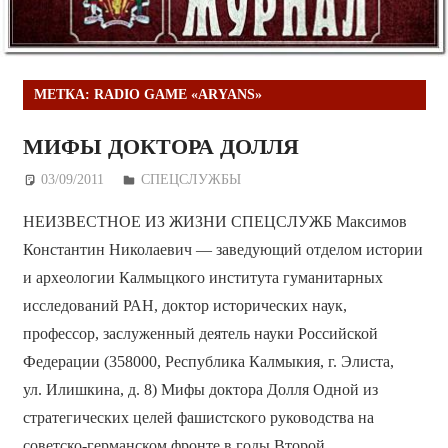
МЕТКА:
RADIO GAME «ARYANS»
МИФЫ ДОКТОРА ДОЛЛЯ
03/09/2011
Дежурный по Редакции
СПЕЦСЛУЖБЫ
НЕИЗВЕСТНОЕ ИЗ ЖИЗНИ СПЕЦСЛУЖБ Максимов
Константин Николаевич — заведующий отделом истории
и археологии Калмыцкого института гуманитарных
исследований РАН, доктор исторических наук,
профессор, заслуженный деятель науки Российской
Федерации (358000, Республика Калмыкия, г. Элиста,
ул. Илишкина, д. 8) Мифы доктора Долля Одной из
стратегических целей фашистского руководства на
советско-германском фронте в годы Второй