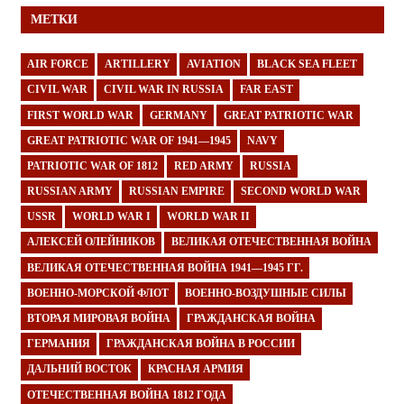
МЕТКИ
AIR FORCE
ARTILLERY
AVIATION
BLACK SEA FLEET
CIVIL WAR
CIVIL WAR IN RUSSIA
FAR EAST
FIRST WORLD WAR
GERMANY
GREAT PATRIOTIC WAR
GREAT PATRIOTIC WAR OF 1941—1945
NAVY
PATRIOTIC WAR OF 1812
RED ARMY
RUSSIA
RUSSIAN ARMY
RUSSIAN EMPIRE
SECOND WORLD WAR
USSR
WORLD WAR I
WORLD WAR II
АЛЕКСЕЙ ОЛЕЙНИКОВ
ВЕЛИКАЯ ОТЕЧЕСТВЕННАЯ ВОЙНА
ВЕЛИКАЯ ОТЕЧЕСТВЕННАЯ ВОЙНА 1941—1945 ГГ.
ВОЕННО-МОРСКОЙ ФЛОТ
ВОЕННО-ВОЗДУШНЫЕ СИЛЫ
ВТОРАЯ МИРОВАЯ ВОЙНА
ГРАЖДАНСКАЯ ВОЙНА
ГЕРМАНИЯ
ГРАЖДАНСКАЯ ВОЙНА В РОССИИ
ДАЛЬНИЙ ВОСТОК
КРАСНАЯ АРМИЯ
ОТЕЧЕСТВЕННАЯ ВОЙНА 1812 ГОДА