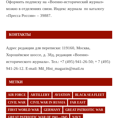
Оформить подписку на «Военно-исторический журнал»
можно в отделениях связи. Индекс журнала по каталогу
«Пресса России» – 39887.
КОНТАКТЫ
Адрес редакции для переписки: 119160, Москва,
Хорошёвское шоссе, д. 38д, редакция «Военно-
исторического журнала». Тел.: +7 (495) 941-26-50; + 7 (495)
941-26-12. E-mail: Mil_Hist_magazin@mail.ru
МЕТКИ
AIR FORCE
ARTILLERY
AVIATION
BLACK SEA FLEET
CIVIL WAR
CIVIL WAR IN RUSSIA
FAR EAST
FIRST WORLD WAR
GERMANY
GREAT PATRIOTIC WAR
GREAT PATRIOTIC WAR OF 1941—1945
NAVY