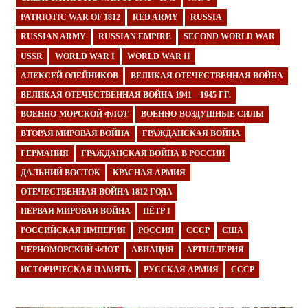
PATRIOTIC WAR OF 1812
RED ARMY
RUSSIA
RUSSIAN ARMY
RUSSIAN EMPIRE
SECOND WORLD WAR
USSR
WORLD WAR I
WORLD WAR II
АЛЕКСЕЙ ОЛЕЙНИКОВ
ВЕЛИКАЯ ОТЕЧЕСТВЕННАЯ ВОЙНА
ВЕЛИКАЯ ОТЕЧЕСТВЕННАЯ ВОЙНА 1941—1945 ГГ.
ВОЕННО-МОРСКОЙ ФЛОТ
ВОЕННО-ВОЗДУШНЫЕ СИЛЫ
ВТОРАЯ МИРОВАЯ ВОЙНА
ГРАЖДАНСКАЯ ВОЙНА
ГЕРМАНИЯ
ГРАЖДАНСКАЯ ВОЙНА В РОССИИ
ДАЛЬНИЙ ВОСТОК
КРАСНАЯ АРМИЯ
ОТЕЧЕСТВЕННАЯ ВОЙНА 1812 ГОДА
ПЕРВАЯ МИРОВАЯ ВОЙНА
ПЁТР I
РОССИЙСКАЯ ИМПЕРИЯ
РОССИЯ
СССР
США
ЧЕРНОМОРСКИЙ ФЛОТ
АВИАЦИЯ
АРТИЛЛЕРИЯ
ИСТОРИЧЕСКАЯ ПАМЯТЬ
РУССКАЯ АРМИЯ
СССР