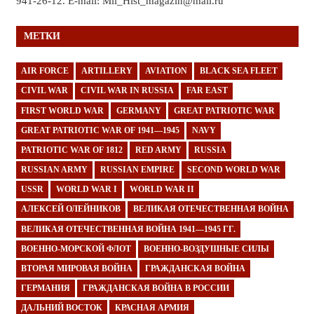
941-26-12. E-mail: Mil_Hist_magazin@mail.ru
МЕТКИ
AIR FORCE
ARTILLERY
AVIATION
BLACK SEA FLEET
CIVIL WAR
CIVIL WAR IN RUSSIA
FAR EAST
FIRST WORLD WAR
GERMANY
GREAT PATRIOTIC WAR
GREAT PATRIOTIC WAR OF 1941—1945
NAVY
PATRIOTIC WAR OF 1812
RED ARMY
RUSSIA
RUSSIAN ARMY
RUSSIAN EMPIRE
SECOND WORLD WAR
USSR
WORLD WAR I
WORLD WAR II
АЛЕКСЕЙ ОЛЕЙНИКОВ
ВЕЛИКАЯ ОТЕЧЕСТВЕННАЯ ВОЙНА
ВЕЛИКАЯ ОТЕЧЕСТВЕННАЯ ВОЙНА 1941—1945 ГГ.
ВОЕННО-МОРСКОЙ ФЛОТ
ВОЕННО-ВОЗДУШНЫЕ СИЛЫ
ВТОРАЯ МИРОВАЯ ВОЙНА
ГРАЖДАНСКАЯ ВОЙНА
ГЕРМАНИЯ
ГРАЖДАНСКАЯ ВОЙНА В РОССИИ
ДАЛЬНИЙ ВОСТОК
КРАСНАЯ АРМИЯ