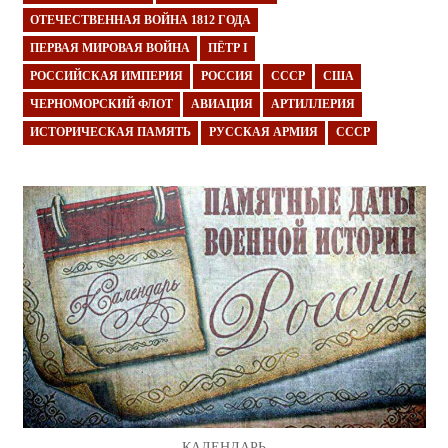
ОТЕЧЕСТВЕННАЯ ВОЙНА 1812 ГОДА
ПЕРВАЯ МИРОВАЯ ВОЙНА
ПЁТР I
РОССИЙСКАЯ ИМПЕРИЯ
РОССИЯ
СССР
США
ЧЕРНОМОРСКИЙ ФЛОТ
АВИАЦИЯ
АРТИЛЛЕРИЯ
ИСТОРИЧЕСКАЯ ПАМЯТЬ
РУССКАЯ АРМИЯ
СССР
КАЛЕНДАРЬ