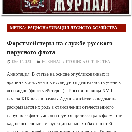
МЕТКА:
РАЦИОНАЛИЗАЦИЯ ЛЕСНОГО ХОЗЯЙСТВА
Форстмейстеры на службе русского
парусного флота
05/01/2020
Дежурный по Редакции
ВОЕННАЯ ЛЕТОПИСЬ ОТЕЧЕСТВА
Аннотация. В статье на основе опубликованных и
архивных документов исследуется деятельность учёных-
лесоводов (форстмейстеров) в России периода XVIII —
начала XIX века в рамках Адмиралтейского ведомства,
раскрывается их роль в становлении отечественного
парусного флота, анализируется процесс трансформации
кадрового состава и функциональных обязанностей
«лесных знателей» на протяжении столетия. Summary.