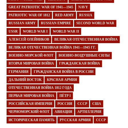
GREAT PATRIOTIC WAR OF 1941—1945
NAVY
PATRIOTIC WAR OF 1812
RED ARMY
RUSSIA
RUSSIAN ARMY
RUSSIAN EMPIRE
SECOND WORLD WAR
USSR
WORLD WAR I
WORLD WAR II
АЛЕКСЕЙ ОЛЕЙНИКОВ
ВЕЛИКАЯ ОТЕЧЕСТВЕННАЯ ВОЙНА
ВЕЛИКАЯ ОТЕЧЕСТВЕННАЯ ВОЙНА 1941—1945 ГГ.
ВОЕННО-МОРСКОЙ ФЛОТ
ВОЕННО-ВОЗДУШНЫЕ СИЛЫ
ВТОРАЯ МИРОВАЯ ВОЙНА
ГРАЖДАНСКАЯ ВОЙНА
ГЕРМАНИЯ
ГРАЖДАНСКАЯ ВОЙНА В РОССИИ
ДАЛЬНИЙ ВОСТОК
КРАСНАЯ АРМИЯ
ОТЕЧЕСТВЕННАЯ ВОЙНА 1812 ГОДА
ПЕРВАЯ МИРОВАЯ ВОЙНА
ПЁТР I
РОССИЙСКАЯ ИМПЕРИЯ
РОССИЯ
СССР
США
ЧЕРНОМОРСКИЙ ФЛОТ
АВИАЦИЯ
АРТИЛЛЕРИЯ
ИСТОРИЧЕСКАЯ ПАМЯТЬ
РУССКАЯ АРМИЯ
СССР