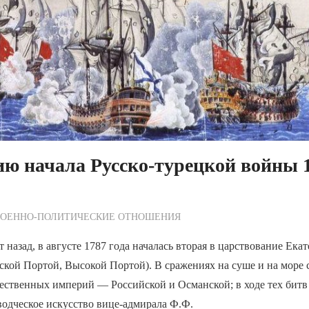
ию начала Русско-турецкой войны
ежурный по Редакции
ВОЕННО-ПОЛИТИЧЕСКИE ОТНОШЕНИЯ
 назад, в августе 1787 года началась вторая в царствование Екат
ской Портой, Высокой Портой). В сражениях на суше и на море
ественных империй — Российской и Османской; в ходе тех битв
одческое искусство вице-адмирала Ф.Ф.