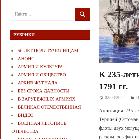
Поиск
ПОИСК
для:
РУБРИКИ
50 ЛЕТ ПОЛИТУЧИЛИЩАМ
АНОНС
АРМИЯ И КУЛЬТУРА
К 235-лет
АРМИЯ И ОБЩЕСТВО
АРХИВ ЖУРНАЛА
1791 гг.
БЕЗ СРОКА ДАВНОСТИ
02/08/2022
Д
В ЗАРУБЕЖНЫХ АРМИЯХ
ВЕЛИКАЯ ОТЕЧЕСТВЕННАЯ
Аннотация. 235 лет
ВИДЕО
Турцией (Оттоман
ВОЕННАЯ ЛЕТОПИСЬ
флоты двух могущ
ОТЕЧЕСТВА
раскрылось флотов