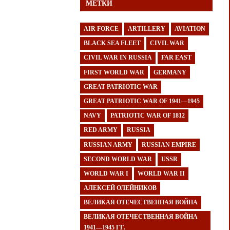
МЕТКИ
AIR FORCE
ARTILLERY
AVIATION
BLACK SEA FLEET
CIVIL WAR
CIVIL WAR IN RUSSIA
FAR EAST
FIRST WORLD WAR
GERMANY
GREAT PATRIOTIC WAR
GREAT PATRIOTIC WAR OF 1941—1945
NAVY
PATRIOTIC WAR OF 1812
RED ARMY
RUSSIA
RUSSIAN ARMY
RUSSIAN EMPIRE
SECOND WORLD WAR
USSR
WORLD WAR I
WORLD WAR II
АЛЕКСЕЙ ОЛЕЙНИКОВ
ВЕЛИКАЯ ОТЕЧЕСТВЕННАЯ ВОЙНА
ВЕЛИКАЯ ОТЕЧЕСТВЕННАЯ ВОЙНА
1941—1945 ГГ.