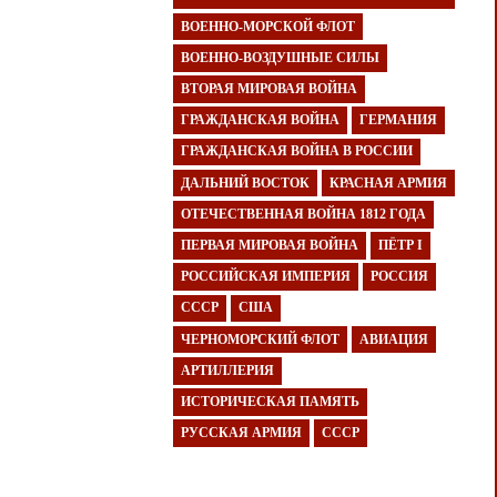
ВОЕННО-МОРСКОЙ ФЛОТ
ВОЕННО-ВОЗДУШНЫЕ СИЛЫ
ВТОРАЯ МИРОВАЯ ВОЙНА
ГРАЖДАНСКАЯ ВОЙНА
ГЕРМАНИЯ
ГРАЖДАНСКАЯ ВОЙНА В РОССИИ
ДАЛЬНИЙ ВОСТОК
КРАСНАЯ АРМИЯ
ОТЕЧЕСТВЕННАЯ ВОЙНА 1812 ГОДА
ПЕРВАЯ МИРОВАЯ ВОЙНА
ПЁТР I
РОССИЙСКАЯ ИМПЕРИЯ
РОССИЯ
СССР
США
ЧЕРНОМОРСКИЙ ФЛОТ
АВИАЦИЯ
АРТИЛЛЕРИЯ
ИСТОРИЧЕСКАЯ ПАМЯТЬ
РУССКАЯ АРМИЯ
СССР