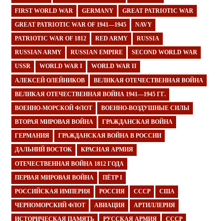
FIRST WORLD WAR
GERMANY
GREAT PATRIOTIC WAR
GREAT PATRIOTIC WAR OF 1941—1945
NAVY
PATRIOTIC WAR OF 1812
RED ARMY
RUSSIA
RUSSIAN ARMY
RUSSIAN EMPIRE
SECOND WORLD WAR
USSR
WORLD WAR I
WORLD WAR II
АЛЕКСЕЙ ОЛЕЙНИКОВ
ВЕЛИКАЯ ОТЕЧЕСТВЕННАЯ ВОЙНА
ВЕЛИКАЯ ОТЕЧЕСТВЕННАЯ ВОЙНА 1941—1945 ГГ.
ВОЕННО-МОРСКОЙ ФЛОТ
ВОЕННО-ВОЗДУШНЫЕ СИЛЫ
ВТОРАЯ МИРОВАЯ ВОЙНА
ГРАЖДАНСКАЯ ВОЙНА
ГЕРМАНИЯ
ГРАЖДАНСКАЯ ВОЙНА В РОССИИ
ДАЛЬНИЙ ВОСТОК
КРАСНАЯ АРМИЯ
ОТЕЧЕСТВЕННАЯ ВОЙНА 1812 ГОДА
ПЕРВАЯ МИРОВАЯ ВОЙНА
ПЁТР I
РОССИЙСКАЯ ИМПЕРИЯ
РОССИЯ
СССР
США
ЧЕРНОМОРСКИЙ ФЛОТ
АВИАЦИЯ
АРТИЛЛЕРИЯ
ИСТОРИЧЕСКАЯ ПАМЯТЬ
РУССКАЯ АРМИЯ
СССР