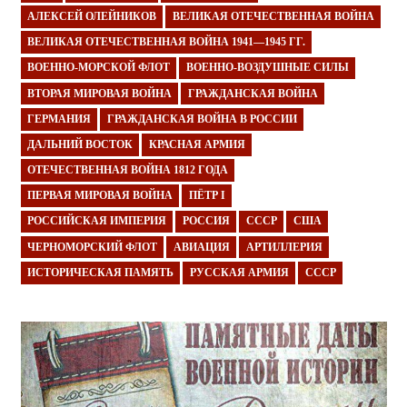
АЛЕКСЕЙ ОЛЕЙНИКОВ
ВЕЛИКАЯ ОТЕЧЕСТВЕННАЯ ВОЙНА
ВЕЛИКАЯ ОТЕЧЕСТВЕННАЯ ВОЙНА 1941—1945 ГГ.
ВОЕННО-МОРСКОЙ ФЛОТ
ВОЕННО-ВОЗДУШНЫЕ СИЛЫ
ВТОРАЯ МИРОВАЯ ВОЙНА
ГРАЖДАНСКАЯ ВОЙНА
ГЕРМАНИЯ
ГРАЖДАНСКАЯ ВОЙНА В РОССИИ
ДАЛЬНИЙ ВОСТОК
КРАСНАЯ АРМИЯ
ОТЕЧЕСТВЕННАЯ ВОЙНА 1812 ГОДА
ПЕРВАЯ МИРОВАЯ ВОЙНА
ПЁТР I
РОССИЙСКАЯ ИМПЕРИЯ
РОССИЯ
СССР
США
ЧЕРНОМОРСКИЙ ФЛОТ
АВИАЦИЯ
АРТИЛЛЕРИЯ
ИСТОРИЧЕСКАЯ ПАМЯТЬ
РУССКАЯ АРМИЯ
СССР