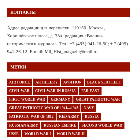
КОНТАКТЫ
Адрес редакции для переписки: 119160, Москва,
Хорошёвское шоссе, д. 38д, редакция «Военно-
исторического журнала». Тел.: +7 (495) 941-26-50; + 7 (495)
941-26-12. E-mail: Mil_Hist_magazin@mail.ru
МЕТКИ
AIR FORCE
ARTILLERY
AVIATION
BLACK SEA FLEET
CIVIL WAR
CIVIL WAR IN RUSSIA
FAR EAST
FIRST WORLD WAR
GERMANY
GREAT PATRIOTIC WAR
GREAT PATRIOTIC WAR OF 1941—1945
NAVY
PATRIOTIC WAR OF 1812
RED ARMY
RUSSIA
RUSSIAN ARMY
RUSSIAN EMPIRE
SECOND WORLD WAR
USSR
WORLD WAR I
WORLD WAR II