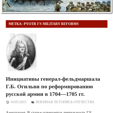
МЕТКА:
PYOTR I’S MILITARY REFORMS
Инициативы генерал-фельдмаршала
Г.Б. Огильви по реформированию
русской армии в 1704—1705 гг.
16/05/2015
Дежурный по Редакции
ВОЕННАЯ ЛЕТОПИСЬ ОТЕЧЕСТВА
Аннотация. В статье освещается деятельность Г.Б.