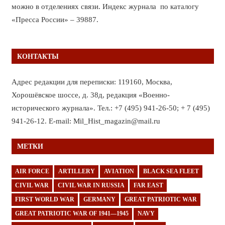
можно в отделениях связи. Индекс журнала по каталогу
«Пресса России» – 39887.
КОНТАКТЫ
Адрес редакции для переписки: 119160, Москва,
Хорошёвское шоссе, д. 38д, редакция «Военно-
исторического журнала». Тел.: +7 (495) 941-26-50; + 7 (495)
941-26-12. E-mail: Mil_Hist_magazin@mail.ru
МЕТКИ
AIR FORCE
ARTILLERY
AVIATION
BLACK SEA FLEET
CIVIL WAR
CIVIL WAR IN RUSSIA
FAR EAST
FIRST WORLD WAR
GERMANY
GREAT PATRIOTIC WAR
GREAT PATRIOTIC WAR OF 1941—1945
NAVY