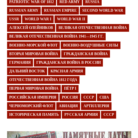
PATRIOTIC WAR OF 1812
RED ARMY
RUSSIA
RUSSIAN ARMY
RUSSIAN EMPIRE
SECOND WORLD WAR
USSR
WORLD WAR I
WORLD WAR II
АЛЕКСЕЙ ОЛЕЙНИКОВ
ВЕЛИКАЯ ОТЕЧЕСТВЕННАЯ ВОЙНА
ВЕЛИКАЯ ОТЕЧЕСТВЕННАЯ ВОЙНА 1941—1945 ГГ.
ВОЕННО-МОРСКОЙ ФЛОТ
ВОЕННО-ВОЗДУШНЫЕ СИЛЫ
ВТОРАЯ МИРОВАЯ ВОЙНА
ГРАЖДАНСКАЯ ВОЙНА
ГЕРМАНИЯ
ГРАЖДАНСКАЯ ВОЙНА В РОССИИ
ДАЛЬНИЙ ВОСТОК
КРАСНАЯ АРМИЯ
ОТЕЧЕСТВЕННАЯ ВОЙНА 1812 ГОДА
ПЕРВАЯ МИРОВАЯ ВОЙНА
ПЁТР I
РОССИЙСКАЯ ИМПЕРИЯ
РОССИЯ
СССР
США
ЧЕРНОМОРСКИЙ ФЛОТ
АВИАЦИЯ
АРТИЛЛЕРИЯ
ИСТОРИЧЕСКАЯ ПАМЯТЬ
РУССКАЯ АРМИЯ
СССР