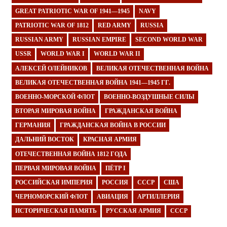
GREAT PATRIOTIC WAR OF 1941—1945
NAVY
PATRIOTIC WAR OF 1812
RED ARMY
RUSSIA
RUSSIAN ARMY
RUSSIAN EMPIRE
SECOND WORLD WAR
USSR
WORLD WAR I
WORLD WAR II
АЛЕКСЕЙ ОЛЕЙНИКОВ
ВЕЛИКАЯ ОТЕЧЕСТВЕННАЯ ВОЙНА
ВЕЛИКАЯ ОТЕЧЕСТВЕННАЯ ВОЙНА 1941—1945 ГГ.
ВОЕННО-МОРСКОЙ ФЛОТ
ВОЕННО-ВОЗДУШНЫЕ СИЛЫ
ВТОРАЯ МИРОВАЯ ВОЙНА
ГРАЖДАНСКАЯ ВОЙНА
ГЕРМАНИЯ
ГРАЖДАНСКАЯ ВОЙНА В РОССИИ
ДАЛЬНИЙ ВОСТОК
КРАСНАЯ АРМИЯ
ОТЕЧЕСТВЕННАЯ ВОЙНА 1812 ГОДА
ПЕРВАЯ МИРОВАЯ ВОЙНА
ПЁТР I
РОССИЙСКАЯ ИМПЕРИЯ
РОССИЯ
СССР
США
ЧЕРНОМОРСКИЙ ФЛОТ
АВИАЦИЯ
АРТИЛЛЕРИЯ
ИСТОРИЧЕСКАЯ ПАМЯТЬ
РУССКАЯ АРМИЯ
СССР