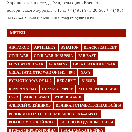
Хорошёвское шоссе, д. 38д, редакция «Военно-
исторического журнала». Тел.: +7 (495) 941-26-50; + 7 (495)
941-26-12. E-mail: Mil_Hist_magazin@mail.ru
МЕТКИ
AIR FORCE
ARTILLERY
AVIATION
BLACK SEA FLEET
CIVIL WAR
CIVIL WAR IN RUSSIA
FAR EAST
FIRST WORLD WAR
GERMANY
GREAT PATRIOTIC WAR
GREAT PATRIOTIC WAR OF 1941—1945
NAVY
PATRIOTIC WAR OF 1812
RED ARMY
RUSSIA
RUSSIAN ARMY
RUSSIAN EMPIRE
SECOND WORLD WAR
USSR
WORLD WAR I
WORLD WAR II
АЛЕКСЕЙ ОЛЕЙНИКОВ
ВЕЛИКАЯ ОТЕЧЕСТВЕННАЯ ВОЙНА
ВЕЛИКАЯ ОТЕЧЕСТВЕННАЯ ВОЙНА 1941—1945 ГГ.
ВОЕННО-МОРСКОЙ ФЛОТ
ВОЕННО-ВОЗДУШНЫЕ СИЛЫ
ВТОРАЯ МИРОВАЯ ВОЙНА
ГРАЖДАНСКАЯ ВОЙНА