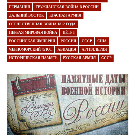
ГЕРМАНИЯ
ГРАЖДАНСКАЯ ВОЙНА В РОССИИ
ДАЛЬНИЙ ВОСТОК
КРАСНАЯ АРМИЯ
ОТЕЧЕСТВЕННАЯ ВОЙНА 1812 ГОДА
ПЕРВАЯ МИРОВАЯ ВОЙНА
ПЁТР I
РОССИЙСКАЯ ИМПЕРИЯ
РОССИЯ
СССР
США
ЧЕРНОМОРСКИЙ ФЛОТ
АВИАЦИЯ
АРТИЛЛЕРИЯ
ИСТОРИЧЕСКАЯ ПАМЯТЬ
РУССКАЯ АРМИЯ
СССР