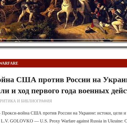
WARFARE
ойна США против России на Украи
ели и ход первого года военных дей
ежурный по Редакции
РИТИКА И БИБЛИОГРАФИЯ
рокси-война США против России на Украине: истоки, цели и 
.V. GOLOVKO — U.S. Proxy Warfare against Russia in Ukraine: Ori