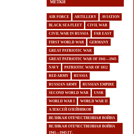
МЕТКИ
AIR FORCE
ARTILLERY
AVIATION
BLACK SEA FLEET
CIVIL WAR
CIVIL WAR IN RUSSIA
FAR EAST
FIRST WORLD WAR
GERMANY
GREAT PATRIOTIC WAR
GREAT PATRIOTIC WAR OF 1941—1945
NAVY
PATRIOTIC WAR OF 1812
RED ARMY
RUSSIA
RUSSIAN ARMY
RUSSIAN EMPIRE
SECOND WORLD WAR
USSR
WORLD WAR I
WORLD WAR II
АЛЕКСЕЙ ОЛЕЙНИКОВ
ВЕЛИКАЯ ОТЕЧЕСТВЕННАЯ ВОЙНА
ВЕЛИКАЯ ОТЕЧЕСТВЕННАЯ ВОЙНА
1941—1945 ГГ.