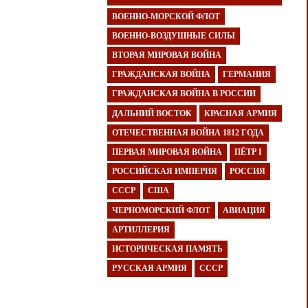
ВОЕННО-МОРСКОЙ ФЛОТ
ВОЕННО-ВОЗДУШНЫЕ СИЛЫ
ВТОРАЯ МИРОВАЯ ВОЙНА
ГРАЖДАНСКАЯ ВОЙНА
ГЕРМАНИЯ
ГРАЖДАНСКАЯ ВОЙНА В РОССИИ
ДАЛЬНИЙ ВОСТОК
КРАСНАЯ АРМИЯ
ОТЕЧЕСТВЕННАЯ ВОЙНА 1812 ГОДА
ПЕРВАЯ МИРОВАЯ ВОЙНА
ПЁТР I
РОССИЙСКАЯ ИМПЕРИЯ
РОССИЯ
СССР
США
ЧЕРНОМОРСКИЙ ФЛОТ
АВИАЦИЯ
АРТИЛЛЕРИЯ
ИСТОРИЧЕСКАЯ ПАМЯТЬ
РУССКАЯ АРМИЯ
СССР