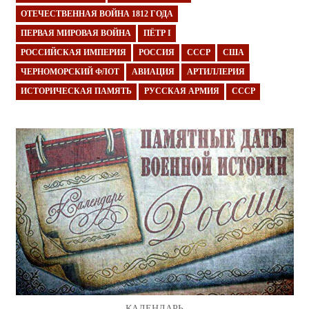
ОТЕЧЕСТВЕННАЯ ВОЙНА 1812 ГОДА
ПЕРВАЯ МИРОВАЯ ВОЙНА
ПЁТР I
РОССИЙСКАЯ ИМПЕРИЯ
РОССИЯ
СССР
США
ЧЕРНОМОРСКИЙ ФЛОТ
АВИАЦИЯ
АРТИЛЛЕРИЯ
ИСТОРИЧЕСКАЯ ПАМЯТЬ
РУССКАЯ АРМИЯ
СССР
КАЛЕНДАРЬ