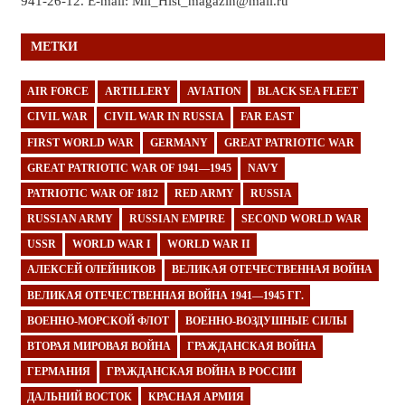
941-26-12. E-mail: Mil_Hist_magazin@mail.ru
МЕТКИ
AIR FORCE
ARTILLERY
AVIATION
BLACK SEA FLEET
CIVIL WAR
CIVIL WAR IN RUSSIA
FAR EAST
FIRST WORLD WAR
GERMANY
GREAT PATRIOTIC WAR
GREAT PATRIOTIC WAR OF 1941—1945
NAVY
PATRIOTIC WAR OF 1812
RED ARMY
RUSSIA
RUSSIAN ARMY
RUSSIAN EMPIRE
SECOND WORLD WAR
USSR
WORLD WAR I
WORLD WAR II
АЛЕКСЕЙ ОЛЕЙНИКОВ
ВЕЛИКАЯ ОТЕЧЕСТВЕННАЯ ВОЙНА
ВЕЛИКАЯ ОТЕЧЕСТВЕННАЯ ВОЙНА 1941—1945 ГГ.
ВОЕННО-МОРСКОЙ ФЛОТ
ВОЕННО-ВОЗДУШНЫЕ СИЛЫ
ВТОРАЯ МИРОВАЯ ВОЙНА
ГРАЖДАНСКАЯ ВОЙНА
ГЕРМАНИЯ
ГРАЖДАНСКАЯ ВОЙНА В РОССИИ
ДАЛЬНИЙ ВОСТОК
КРАСНАЯ АРМИЯ