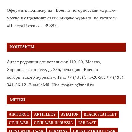
Оформить подписку на «Военно-исторический журнал»
можно в отделениях связи. Индекс журнала по каталогу
«Пресса России» – 39887.
КОНТАКТЫ
Адрес редакции для переписки: 119160, Москва,
Хорошёвское шоссе, д. 38д, редакция «Военно-
исторического журнала». Тел.: +7 (495) 941-26-50; + 7 (495)
941-26-12. E-mail: Mil_Hist_magazin@mail.ru
МЕТКИ
AIR FORCE
ARTILLERY
AVIATION
BLACK SEA FLEET
CIVIL WAR
CIVIL WAR IN RUSSIA
FAR EAST
FIRST WORLD WAR
GERMANY
GREAT PATRIOTIC WAR