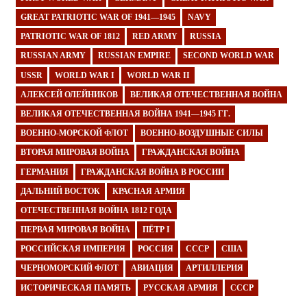
GREAT PATRIOTIC WAR OF 1941—1945
NAVY
PATRIOTIC WAR OF 1812
RED ARMY
RUSSIA
RUSSIAN ARMY
RUSSIAN EMPIRE
SECOND WORLD WAR
USSR
WORLD WAR I
WORLD WAR II
АЛЕКСЕЙ ОЛЕЙНИКОВ
ВЕЛИКАЯ ОТЕЧЕСТВЕННАЯ ВОЙНА
ВЕЛИКАЯ ОТЕЧЕСТВЕННАЯ ВОЙНА 1941—1945 ГГ.
ВОЕННО-МОРСКОЙ ФЛОТ
ВОЕННО-ВОЗДУШНЫЕ СИЛЫ
ВТОРАЯ МИРОВАЯ ВОЙНА
ГРАЖДАНСКАЯ ВОЙНА
ГЕРМАНИЯ
ГРАЖДАНСКАЯ ВОЙНА В РОССИИ
ДАЛЬНИЙ ВОСТОК
КРАСНАЯ АРМИЯ
ОТЕЧЕСТВЕННАЯ ВОЙНА 1812 ГОДА
ПЕРВАЯ МИРОВАЯ ВОЙНА
ПЁТР I
РОССИЙСКАЯ ИМПЕРИЯ
РОССИЯ
СССР
США
ЧЕРНОМОРСКИЙ ФЛОТ
АВИАЦИЯ
АРТИЛЛЕРИЯ
ИСТОРИЧЕСКАЯ ПАМЯТЬ
РУССКАЯ АРМИЯ
СССР