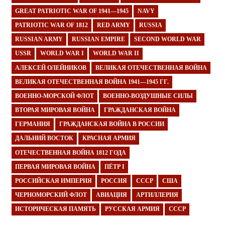
GREAT PATRIOTIC WAR OF 1941—1945
NAVY
PATRIOTIC WAR OF 1812
RED ARMY
RUSSIA
RUSSIAN ARMY
RUSSIAN EMPIRE
SECOND WORLD WAR
USSR
WORLD WAR I
WORLD WAR II
АЛЕКСЕЙ ОЛЕЙНИКОВ
ВЕЛИКАЯ ОТЕЧЕСТВЕННАЯ ВОЙНА
ВЕЛИКАЯ ОТЕЧЕСТВЕННАЯ ВОЙНА 1941—1945 ГГ.
ВОЕННО-МОРСКОЙ ФЛОТ
ВОЕННО-ВОЗДУШНЫЕ СИЛЫ
ВТОРАЯ МИРОВАЯ ВОЙНА
ГРАЖДАНСКАЯ ВОЙНА
ГЕРМАНИЯ
ГРАЖДАНСКАЯ ВОЙНА В РОССИИ
ДАЛЬНИЙ ВОСТОК
КРАСНАЯ АРМИЯ
ОТЕЧЕСТВЕННАЯ ВОЙНА 1812 ГОДА
ПЕРВАЯ МИРОВАЯ ВОЙНА
ПЁТР I
РОССИЙСКАЯ ИМПЕРИЯ
РОССИЯ
СССР
США
ЧЕРНОМОРСКИЙ ФЛОТ
АВИАЦИЯ
АРТИЛЛЕРИЯ
ИСТОРИЧЕСКАЯ ПАМЯТЬ
РУССКАЯ АРМИЯ
СССР