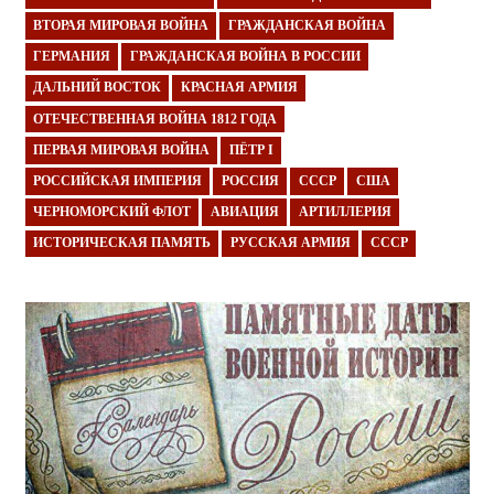
ВТОРАЯ МИРОВАЯ ВОЙНА
ГРАЖДАНСКАЯ ВОЙНА
ГЕРМАНИЯ
ГРАЖДАНСКАЯ ВОЙНА В РОССИИ
ДАЛЬНИЙ ВОСТОК
КРАСНАЯ АРМИЯ
ОТЕЧЕСТВЕННАЯ ВОЙНА 1812 ГОДА
ПЕРВАЯ МИРОВАЯ ВОЙНА
ПЁТР I
РОССИЙСКАЯ ИМПЕРИЯ
РОССИЯ
СССР
США
ЧЕРНОМОРСКИЙ ФЛОТ
АВИАЦИЯ
АРТИЛЛЕРИЯ
ИСТОРИЧЕСКАЯ ПАМЯТЬ
РУССКАЯ АРМИЯ
СССР