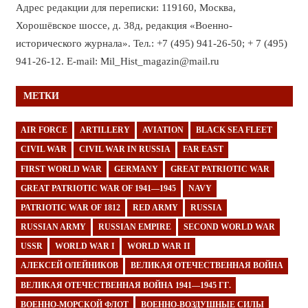
Адрес редакции для переписки: 119160, Москва,
Хорошёвское шоссе, д. 38д, редакция «Военно-
исторического журнала». Тел.: +7 (495) 941-26-50; + 7 (495)
941-26-12. E-mail: Mil_Hist_magazin@mail.ru
МЕТКИ
AIR FORCE
ARTILLERY
AVIATION
BLACK SEA FLEET
CIVIL WAR
CIVIL WAR IN RUSSIA
FAR EAST
FIRST WORLD WAR
GERMANY
GREAT PATRIOTIC WAR
GREAT PATRIOTIC WAR OF 1941—1945
NAVY
PATRIOTIC WAR OF 1812
RED ARMY
RUSSIA
RUSSIAN ARMY
RUSSIAN EMPIRE
SECOND WORLD WAR
USSR
WORLD WAR I
WORLD WAR II
АЛЕКСЕЙ ОЛЕЙНИКОВ
ВЕЛИКАЯ ОТЕЧЕСТВЕННАЯ ВОЙНА
ВЕЛИКАЯ ОТЕЧЕСТВЕННАЯ ВОЙНА 1941—1945 ГГ.
ВОЕННО-МОРСКОЙ ФЛОТ
ВОЕННО-ВОЗДУШНЫЕ СИЛЫ