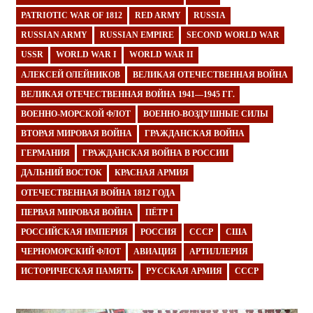
PATRIOTIC WAR OF 1812
RED ARMY
RUSSIA
RUSSIAN ARMY
RUSSIAN EMPIRE
SECOND WORLD WAR
USSR
WORLD WAR I
WORLD WAR II
АЛЕКСЕЙ ОЛЕЙНИКОВ
ВЕЛИКАЯ ОТЕЧЕСТВЕННАЯ ВОЙНА
ВЕЛИКАЯ ОТЕЧЕСТВЕННАЯ ВОЙНА 1941—1945 ГГ.
ВОЕННО-МОРСКОЙ ФЛОТ
ВОЕННО-ВОЗДУШНЫЕ СИЛЫ
ВТОРАЯ МИРОВАЯ ВОЙНА
ГРАЖДАНСКАЯ ВОЙНА
ГЕРМАНИЯ
ГРАЖДАНСКАЯ ВОЙНА В РОССИИ
ДАЛЬНИЙ ВОСТОК
КРАСНАЯ АРМИЯ
ОТЕЧЕСТВЕННАЯ ВОЙНА 1812 ГОДА
ПЕРВАЯ МИРОВАЯ ВОЙНА
ПЁТР I
РОССИЙСКАЯ ИМПЕРИЯ
РОССИЯ
СССР
США
ЧЕРНОМОРСКИЙ ФЛОТ
АВИАЦИЯ
АРТИЛЛЕРИЯ
ИСТОРИЧЕСКАЯ ПАМЯТЬ
РУССКАЯ АРМИЯ
СССР