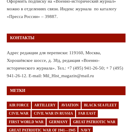
Оформить подписку на «Военно-исторический журнал»
можно в отделениях связи. Индекс журнала по каталогу
«Пресса России» – 39887.
КОНТАКТЫ
Адрес редакции для переписки: 119160, Москва,
Хорошёвское шоссе, д. 38д, редакция «Военно-
исторического журнала». Тел.: +7 (495) 941-26-50; + 7 (495)
941-26-12. E-mail: Mil_Hist_magazin@mail.ru
МЕТКИ
AIR FORCE
ARTILLERY
AVIATION
BLACK SEA FLEET
CIVIL WAR
CIVIL WAR IN RUSSIA
FAR EAST
FIRST WORLD WAR
GERMANY
GREAT PATRIOTIC WAR
GREAT PATRIOTIC WAR OF 1941—1945
NAVY