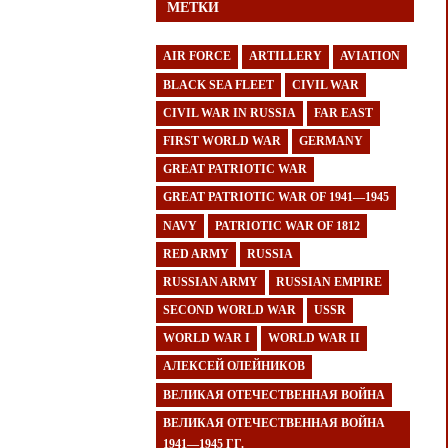
МЕТКИ
AIR FORCE
ARTILLERY
AVIATION
BLACK SEA FLEET
CIVIL WAR
CIVIL WAR IN RUSSIA
FAR EAST
FIRST WORLD WAR
GERMANY
GREAT PATRIOTIC WAR
GREAT PATRIOTIC WAR OF 1941—1945
NAVY
PATRIOTIC WAR OF 1812
RED ARMY
RUSSIA
RUSSIAN ARMY
RUSSIAN EMPIRE
SECOND WORLD WAR
USSR
WORLD WAR I
WORLD WAR II
АЛЕКСЕЙ ОЛЕЙНИКОВ
ВЕЛИКАЯ ОТЕЧЕСТВЕННАЯ ВОЙНА
ВЕЛИКАЯ ОТЕЧЕСТВЕННАЯ ВОЙНА
1941—1945 ГГ.