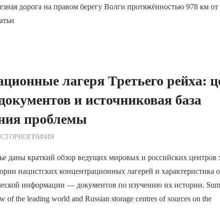
зная дорога на правом берегу Волги протяжённостью 978 км от
атьи
ционные лагеря Третьего рейха: 
документов и источниковая база
ания проблемы
ежурный по Редакции
ИСТОРИОГРАФИЯ
тье даны краткий обзор ведущих мировых и российских центров
тории нацистских концентрационных лагерей и характеристика 
еской информации — документов по изучению их истории. Summa
ew of the leading world and Russian storage centres of sources on the