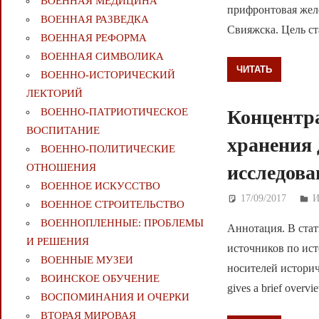
ВОЕННАЯ МЕДИЦИНА
прифронтовая желе
ВОЕННАЯ РАЗВЕДКА
Свияжска. Цель ст
ВОЕННАЯ РЕФОРМА
ВОЕННАЯ СИМВОЛИКА
ЧИТАТЬ
ВОЕННО-ИСТОРИЧЕСКИЙ
ЛЕКТОРИЙ
Концентра
ВОЕННО-ПАТРИОТИЧЕСКОЕ
ВОСПИТАНИЕ
хранения 
ВОЕННО-ПОЛИТИЧЕСКИE
исследов
ОТНОШЕНИЯ
ВОЕННОЕ ИСКУССТВО
17/09/2017
Д
ВОЕННОЕ СТРОИТЕЛЬСТВО
ВОЕННОПЛЕННЫЕ: ПРОБЛЕМЫ
Аннотация. В ста
И РЕШЕНИЯ
источников по ис
ВОЕННЫЕ МУЗЕИ
носителей историч
ВОИНСКОЕ ОБУЧЕНИЕ
gives a brief overvi
ВОСПОМИНАНИЯ И ОЧЕРКИ
ВТОРАЯ МИРОВАЯ