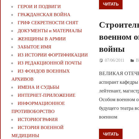
ЧИТАТЬ
ГЕРОИ И ПОДВИГИ
ГРАЖДАНСКАЯ ВОЙНА
Строитель
ГРИФ СЕКРЕТНОСТИ СНЯТ
ДОКУМЕНТЫ и МАТЕРИАЛЫ
военном о
ЖЕНЩИНЫ В АРМИИ
войны
ЗАБЫТОЕ ИМЯ
ИЗ ИСТОРИИ ФОРТИФИКАЦИИ
07/06/2011
Д
В
ИЗ РЕДАКЦИОННОЙ ПОЧТЫ
ИЗ ФОНДОВ ВОЕННЫХ
ВЕЛИКАЯ ОТЕЧЕС
АРХИВОВ
аспирант кафедры 
ИМЕНА И СУДЬБЫ
лейтенант, магист
ИНТЕРНЕТ-ПРИЛОЖЕНИЕ
Особом военном о
ИНФОРМАЦИОННОЕ
будущего театра в
ПРОТИВОБОРСТВО
военном
ИСТОРИОГРАФИЯ
ИСТОРИЯ ВОЕННОЙ
ЧИТАТЬ
МЕДИЦИНЫ