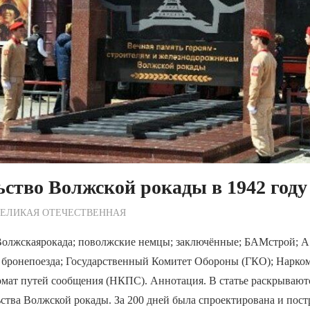
ство Волжской рокады в 1942 год
ежурный по Редакции
ВЕЛИКАЯ ОТЕЧЕСТВЕННАЯ
Волжскаярокада; поволжские немцы; заключённые; БАМстрой; А.
; бронепоезда; Государственный Комитет Обороны (ГКО); Нарко
омат путей сообщения (НКПС). Аннотация. В статье раскрываю
ства Волжской рокады. За 200 дней была спроектирована и пост