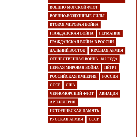
ВОЕННО-МОРСКОЙ ФЛОТ
ВОЕННО-ВОЗДУШНЫЕ СИЛЫ
ВТОРАЯ МИРОВАЯ ВОЙНА
ГРАЖДАНСКАЯ ВОЙНА
ГЕРМАНИЯ
ГРАЖДАНСКАЯ ВОЙНА В РОССИИ
ДАЛЬНИЙ ВОСТОК
КРАСНАЯ АРМИЯ
ОТЕЧЕСТВЕННАЯ ВОЙНА 1812 ГОДА
ПЕРВАЯ МИРОВАЯ ВОЙНА
ПЁТР I
РОССИЙСКАЯ ИМПЕРИЯ
РОССИЯ
СССР
США
ЧЕРНОМОРСКИЙ ФЛОТ
АВИАЦИЯ
АРТИЛЛЕРИЯ
ИСТОРИЧЕСКАЯ ПАМЯТЬ
РУССКАЯ АРМИЯ
СССР