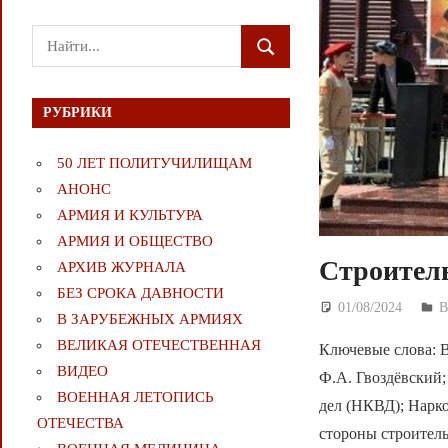
Поиск
ПОИСК
для:
РУБРИКИ
50 ЛЕТ ПОЛИТУЧИЛИЩАМ
АНОНС
АРМИЯ И КУЛЬТУРА
АРМИЯ И ОБЩЕСТВО
Строитель
АРХИВ ЖУРНАЛА
БЕЗ СРОКА ДАВНОСТИ
01/08/2024
Д
В ЗАРУБЕЖНЫХ АРМИЯХ
ВЕЛИКАЯ ОТЕЧЕСТВЕННАЯ
Ключевые слова: 
ВИДЕО
Ф.А. Гвоздёвский
ВОЕННАЯ ЛЕТОПИСЬ
дел (НКВД); Нарк
ОТЕЧЕСТВА
стороны строитель