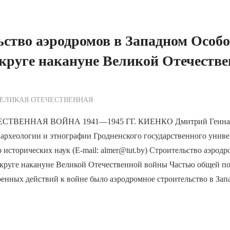
ство аэродромов в Западном Особ
круге накануне Великой Отечеств
ежурный по Редакции
ЕЛИКАЯ ОТЕЧЕСТВЕННАЯ
ТВЕННАЯ ВОЙНА 1941—1945 ГГ. КИЕНКО Дмитрий Генна
археологии и этнографии Гродненского государственного униве
р исторических наук (E-mail: almer@tut.by) Строительство аэрод
круге накануне Великой Отечественной войны Частью общей п
оенных действий к войне было аэродромное строительство в За