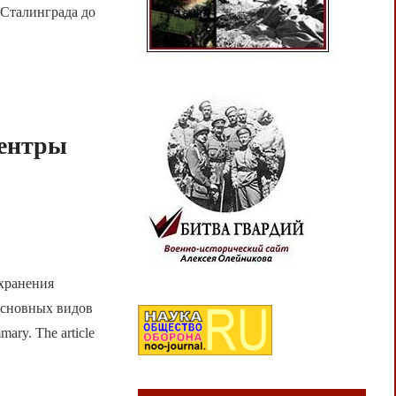
 Сталинграда до
центры
 хранения
основных видов
ry. The article