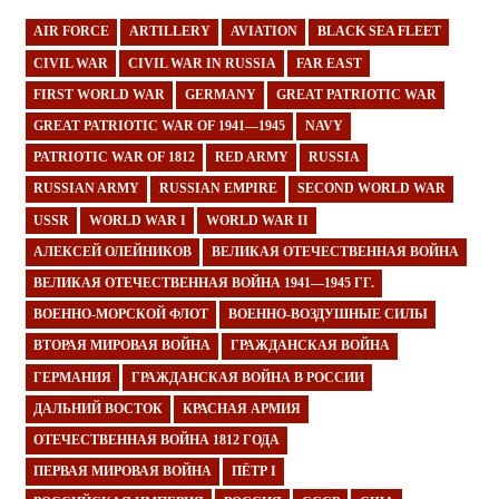
AIR FORCE
ARTILLERY
AVIATION
BLACK SEA FLEET
CIVIL WAR
CIVIL WAR IN RUSSIA
FAR EAST
FIRST WORLD WAR
GERMANY
GREAT PATRIOTIC WAR
GREAT PATRIOTIC WAR OF 1941—1945
NAVY
PATRIOTIC WAR OF 1812
RED ARMY
RUSSIA
RUSSIAN ARMY
RUSSIAN EMPIRE
SECOND WORLD WAR
USSR
WORLD WAR I
WORLD WAR II
АЛЕКСЕЙ ОЛЕЙНИКОВ
ВЕЛИКАЯ ОТЕЧЕСТВЕННАЯ ВОЙНА
ВЕЛИКАЯ ОТЕЧЕСТВЕННАЯ ВОЙНА 1941—1945 ГГ.
ВОЕННО-МОРСКОЙ ФЛОТ
ВОЕННО-ВОЗДУШНЫЕ СИЛЫ
ВТОРАЯ МИРОВАЯ ВОЙНА
ГРАЖДАНСКАЯ ВОЙНА
ГЕРМАНИЯ
ГРАЖДАНСКАЯ ВОЙНА В РОССИИ
ДАЛЬНИЙ ВОСТОК
КРАСНАЯ АРМИЯ
ОТЕЧЕСТВЕННАЯ ВОЙНА 1812 ГОДА
ПЕРВАЯ МИРОВАЯ ВОЙНА
ПЁТР I