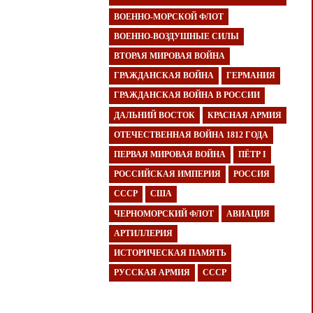
ВОЕННО-МОРСКОЙ ФЛОТ
ВОЕННО-ВОЗДУШНЫЕ СИЛЫ
ВТОРАЯ МИРОВАЯ ВОЙНА
ГРАЖДАНСКАЯ ВОЙНА
ГЕРМАНИЯ
ГРАЖДАНСКАЯ ВОЙНА В РОССИИ
ДАЛЬНИЙ ВОСТОК
КРАСНАЯ АРМИЯ
ОТЕЧЕСТВЕННАЯ ВОЙНА 1812 ГОДА
ПЕРВАЯ МИРОВАЯ ВОЙНА
ПЁТР I
РОССИЙСКАЯ ИМПЕРИЯ
РОССИЯ
СССР
США
ЧЕРНОМОРСКИЙ ФЛОТ
АВИАЦИЯ
АРТИЛЛЕРИЯ
ИСТОРИЧЕСКАЯ ПАМЯТЬ
РУССКАЯ АРМИЯ
СССР