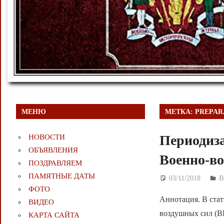
МЕНЮ
МЕТКА:
PREPAR
Периодиза
НОВОСТИ
ОБЪЯВЛЕНИЯ
Военно-в
ПОЗДРАВЛЯЕМ
ПАМЯТНЫЕ ДАТЫ
03/11/2018
Д
В
ФОТО
Аннотация. В стат
ВИДЕО
воздушных сил (В
КАРТА САЙТА