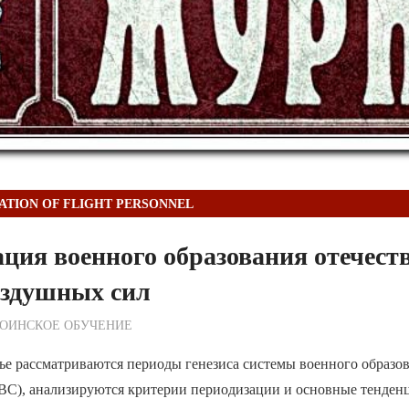
ATION OF FLIGHT PERSONNEL
ция военного образования отечест
оздушных сил
ежурный по Редакции
ОИНСКОЕ ОБУЧЕНИЕ
ье рассматриваются периоды генезиса системы военного образо
ВС), анализируются критерии периодизации и основные тенден