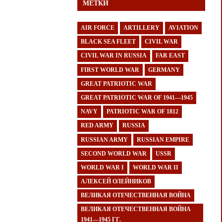
МЕТКИ
AIR FORCE
ARTILLERY
AVIATION
BLACK SEA FLEET
CIVIL WAR
CIVIL WAR IN RUSSIA
FAR EAST
FIRST WORLD WAR
GERMANY
GREAT PATRIOTIC WAR
GREAT PATRIOTIC WAR OF 1941—1945
NAVY
PATRIOTIC WAR OF 1812
RED ARMY
RUSSIA
RUSSIAN ARMY
RUSSIAN EMPIRE
SECOND WORLD WAR
USSR
WORLD WAR I
WORLD WAR II
АЛЕКСЕЙ ОЛЕЙНИКОВ
ВЕЛИКАЯ ОТЕЧЕСТВЕННАЯ ВОЙНА
ВЕЛИКАЯ ОТЕЧЕСТВЕННАЯ ВОЙНА
1941—1945 ГГ.