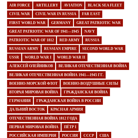
AIR FORCE
ARTILLERY
AVIATION
BLACK SEA FLEET
CIVIL WAR
CIVIL WAR IN RUSSIA
FAR EAST
FIRST WORLD WAR
GERMANY
GREAT PATRIOTIC WAR
GREAT PATRIOTIC WAR OF 1941—1945
NAVY
PATRIOTIC WAR OF 1812
RED ARMY
RUSSIA
RUSSIAN ARMY
RUSSIAN EMPIRE
SECOND WORLD WAR
USSR
WORLD WAR I
WORLD WAR II
АЛЕКСЕЙ ОЛЕЙНИКОВ
ВЕЛИКАЯ ОТЕЧЕСТВЕННАЯ ВОЙНА
ВЕЛИКАЯ ОТЕЧЕСТВЕННАЯ ВОЙНА 1941—1945 ГГ.
ВОЕННО-МОРСКОЙ ФЛОТ
ВОЕННО-ВОЗДУШНЫЕ СИЛЫ
ВТОРАЯ МИРОВАЯ ВОЙНА
ГРАЖДАНСКАЯ ВОЙНА
ГЕРМАНИЯ
ГРАЖДАНСКАЯ ВОЙНА В РОССИИ
ДАЛЬНИЙ ВОСТОК
КРАСНАЯ АРМИЯ
ОТЕЧЕСТВЕННАЯ ВОЙНА 1812 ГОДА
ПЕРВАЯ МИРОВАЯ ВОЙНА
ПЁТР I
РОССИЙСКАЯ ИМПЕРИЯ
РОССИЯ
СССР
США