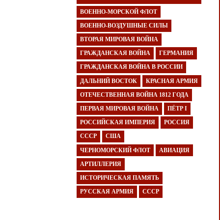
ВОЕННО-МОРСКОЙ ФЛОТ
ВОЕННО-ВОЗДУШНЫЕ СИЛЫ
ВТОРАЯ МИРОВАЯ ВОЙНА
ГРАЖДАНСКАЯ ВОЙНА
ГЕРМАНИЯ
ГРАЖДАНСКАЯ ВОЙНА В РОССИИ
ДАЛЬНИЙ ВОСТОК
КРАСНАЯ АРМИЯ
ОТЕЧЕСТВЕННАЯ ВОЙНА 1812 ГОДА
ПЕРВАЯ МИРОВАЯ ВОЙНА
ПЁТР I
РОССИЙСКАЯ ИМПЕРИЯ
РОССИЯ
СССР
США
ЧЕРНОМОРСКИЙ ФЛОТ
АВИАЦИЯ
АРТИЛЛЕРИЯ
ИСТОРИЧЕСКАЯ ПАМЯТЬ
РУССКАЯ АРМИЯ
СССР