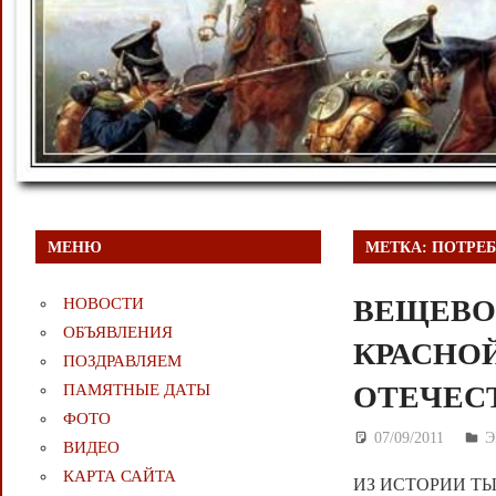
МЕНЮ
МЕТКА:
ПОТРЕБ
ВЕЩЕВО
НОВОСТИ
ОБЪЯВЛЕНИЯ
КРАСНО
ПОЗДРАВЛЯЕМ
ОТЕЧЕС
ПАМЯТНЫЕ ДАТЫ
ФОТО
07/09/2011
Д
Э
ВИДЕО
КАРТА САЙТА
ИЗ ИСТОРИИ ТЫЛ