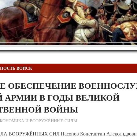
НОСТЬ ВОЙСК
Е ОБЕСПЕЧЕНИЕ ВОЕННОСЛ
Й АРМИИ В ГОДЫ ВЕЛИКОЙ
ТВЕННОЙ ВОЙНЫ
ежурный по Редакции
КОНОМИКА И ВООРУЖЁННЫЕ СИЛЫ
А ВООРУЖЁННЫХ СИЛ Насонов Константин Александрови