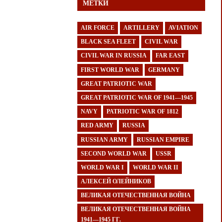
МЕТКИ
AIR FORCE
ARTILLERY
AVIATION
BLACK SEA FLEET
CIVIL WAR
CIVIL WAR IN RUSSIA
FAR EAST
FIRST WORLD WAR
GERMANY
GREAT PATRIOTIC WAR
GREAT PATRIOTIC WAR OF 1941—1945
NAVY
PATRIOTIC WAR OF 1812
RED ARMY
RUSSIA
RUSSIAN ARMY
RUSSIAN EMPIRE
SECOND WORLD WAR
USSR
WORLD WAR I
WORLD WAR II
АЛЕКСЕЙ ОЛЕЙНИКОВ
ВЕЛИКАЯ ОТЕЧЕСТВЕННАЯ ВОЙНА
ВЕЛИКАЯ ОТЕЧЕСТВЕННАЯ ВОЙНА
1941—1945 ГГ.