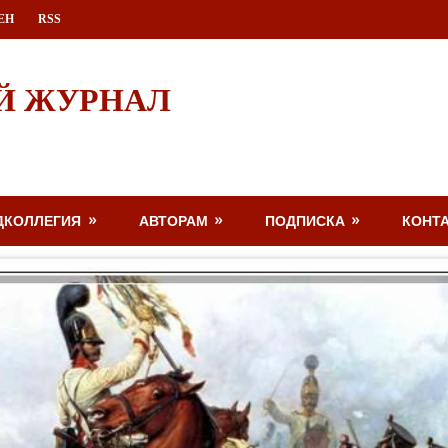
ЕН
RSS
Й ЖУРНАЛ
ДКОЛЛЕГИЯ
АВТОРАМ
ПОДПИСКА
КОНТ