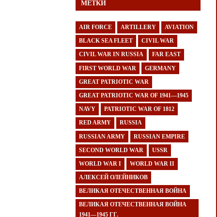
МЕТКИ
AIR FORCE
ARTILLERY
AVIATION
BLACK SEA FLEET
CIVIL WAR
CIVIL WAR IN RUSSIA
FAR EAST
FIRST WORLD WAR
GERMANY
GREAT PATRIOTIC WAR
GREAT PATRIOTIC WAR OF 1941—1945
NAVY
PATRIOTIC WAR OF 1812
RED ARMY
RUSSIA
RUSSIAN ARMY
RUSSIAN EMPIRE
SECOND WORLD WAR
USSR
WORLD WAR I
WORLD WAR II
АЛЕКСЕЙ ОЛЕЙНИКОВ
ВЕЛИКАЯ ОТЕЧЕСТВЕННАЯ ВОЙНА
ВЕЛИКАЯ ОТЕЧЕСТВЕННАЯ ВОЙНА
1941—1945 ГГ.