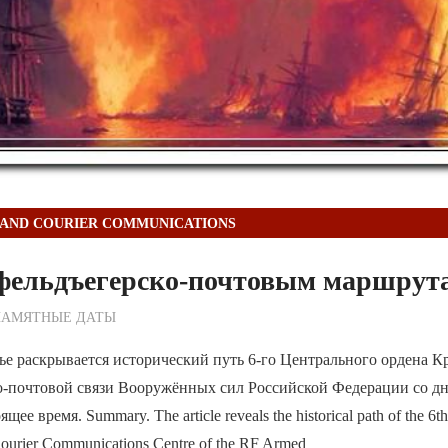
 AND COURIER COMMUNICATIONS
о фельдъегерско-почтовым маршрут
ежурный по Редакции
ПАМЯТНЫЕ ДАТЫ
ье раскрывается исторический путь 6-го Центрального ордена К
о-почтовой связи Вооружённых сил Российской Федерации со дня
щее время. Summary. The article reveals the historical path of the 6t
 Courier Communications Centre of the RF Armed