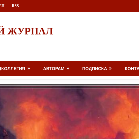
ЕН
RSS
Й ЖУРНАЛ
ДКОЛЛЕГИЯ
АВТОРАМ
ПОДПИСКА
КОНТ