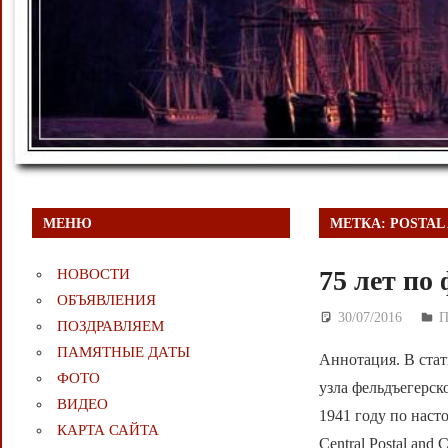
МЕНЮ
МЕТКА:
POSTAL
75 лет п
НОВОСТИ
ОБЪЯВЛЕНИЯ
30/07/2016
Д
ПОЗДРАВЛЯЕМ
ПАМЯТНЫЕ ДАТЫ
Аннотация. В стат
ФОТО
узла фельдъегерск
ВИДЕО
1941 году по настоя
КАРТА САЙТА
Central Postal and