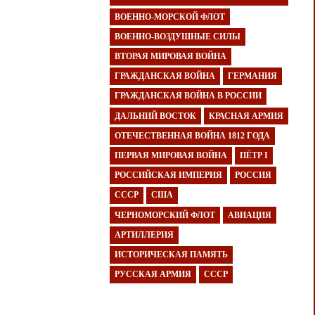
ВОЕННО-МОРСКОЙ ФЛОТ
ВОЕННО-ВОЗДУШНЫЕ СИЛЫ
ВТОРАЯ МИРОВАЯ ВОЙНА
ГРАЖДАНСКАЯ ВОЙНА
ГЕРМАНИЯ
ГРАЖДАНСКАЯ ВОЙНА В РОССИИ
ДАЛЬНИЙ ВОСТОК
КРАСНАЯ АРМИЯ
ОТЕЧЕСТВЕННАЯ ВОЙНА 1812 ГОДА
ПЕРВАЯ МИРОВАЯ ВОЙНА
ПЁТР I
РОССИЙСКАЯ ИМПЕРИЯ
РОССИЯ
СССР
США
ЧЕРНОМОРСКИЙ ФЛОТ
АВИАЦИЯ
АРТИЛЛЕРИЯ
ИСТОРИЧЕСКАЯ ПАМЯТЬ
РУССКАЯ АРМИЯ
СССР