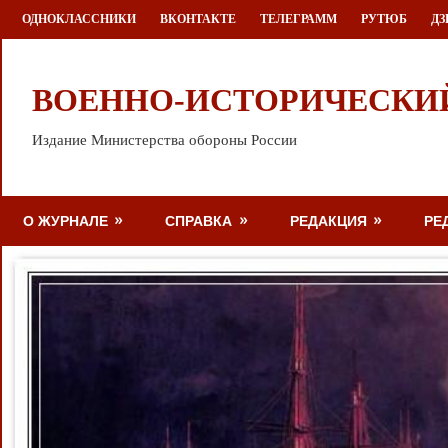
Перейти
ОДНОКЛАССНИКИ
ВКОНТАКТЕ
ТЕЛЕГРАММ
РУТЮБ
ДЗ
к
содержимому
ВОЕННО-ИСТОРИЧЕСКИ
Издание Министерства обороны России
О ЖУРНАЛЕ
СПРАВКА
РЕДАКЦИЯ
РЕ