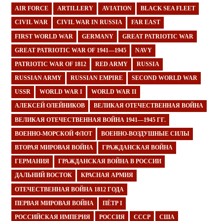
AIR FORCE
ARTILLERY
AVIATION
BLACK SEA FLEET
CIVIL WAR
CIVIL WAR IN RUSSIA
FAR EAST
FIRST WORLD WAR
GERMANY
GREAT PATRIOTIC WAR
GREAT PATRIOTIC WAR OF 1941—1945
NAVY
PATRIOTIC WAR OF 1812
RED ARMY
RUSSIA
RUSSIAN ARMY
RUSSIAN EMPIRE
SECOND WORLD WAR
USSR
WORLD WAR I
WORLD WAR II
АЛЕКСЕЙ ОЛЕЙНИКОВ
ВЕЛИКАЯ ОТЕЧЕСТВЕННАЯ ВОЙНА
ВЕЛИКАЯ ОТЕЧЕСТВЕННАЯ ВОЙНА 1941—1945 ГГ.
ВОЕННО-МОРСКОЙ ФЛОТ
ВОЕННО-ВОЗДУШНЫЕ СИЛЫ
ВТОРАЯ МИРОВАЯ ВОЙНА
ГРАЖДАНСКАЯ ВОЙНА
ГЕРМАНИЯ
ГРАЖДАНСКАЯ ВОЙНА В РОССИИ
ДАЛЬНИЙ ВОСТОК
КРАСНАЯ АРМИЯ
ОТЕЧЕСТВЕННАЯ ВОЙНА 1812 ГОДА
ПЕРВАЯ МИРОВАЯ ВОЙНА
ПЁТР I
РОССИЙСКАЯ ИМПЕРИЯ
РОССИЯ
СССР
США