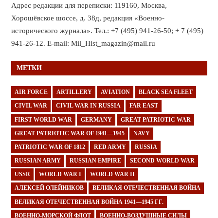
Адрес редакции для переписки: 119160, Москва,
Хорошёвское шоссе, д. 38д, редакция «Военно-
исторического журнала». Тел.: +7 (495) 941-26-50; + 7 (495)
941-26-12. E-mail: Mil_Hist_magazin@mail.ru
МЕТКИ
AIR FORCE
ARTILLERY
AVIATION
BLACK SEA FLEET
CIVIL WAR
CIVIL WAR IN RUSSIA
FAR EAST
FIRST WORLD WAR
GERMANY
GREAT PATRIOTIC WAR
GREAT PATRIOTIC WAR OF 1941—1945
NAVY
PATRIOTIC WAR OF 1812
RED ARMY
RUSSIA
RUSSIAN ARMY
RUSSIAN EMPIRE
SECOND WORLD WAR
USSR
WORLD WAR I
WORLD WAR II
АЛЕКСЕЙ ОЛЕЙНИКОВ
ВЕЛИКАЯ ОТЕЧЕСТВЕННАЯ ВОЙНА
ВЕЛИКАЯ ОТЕЧЕСТВЕННАЯ ВОЙНА 1941—1945 ГГ.
ВОЕННО-МОРСКОЙ ФЛОТ
ВОЕННО-ВОЗДУШНЫЕ СИЛЫ