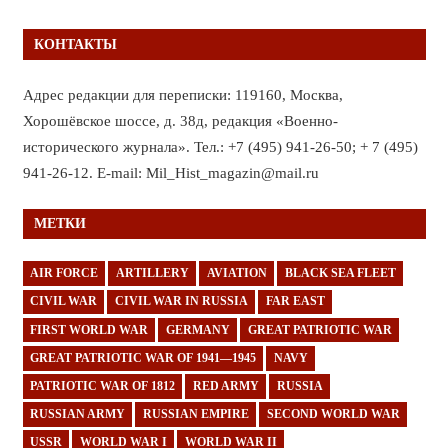
КОНТАКТЫ
Адрес редакции для переписки: 119160, Москва,
Хорошёвское шоссе, д. 38д, редакция «Военно-
исторического журнала». Тел.: +7 (495) 941-26-50; + 7 (495)
941-26-12. E-mail: Mil_Hist_magazin@mail.ru
МЕТКИ
AIR FORCE
ARTILLERY
AVIATION
BLACK SEA FLEET
CIVIL WAR
CIVIL WAR IN RUSSIA
FAR EAST
FIRST WORLD WAR
GERMANY
GREAT PATRIOTIC WAR
GREAT PATRIOTIC WAR OF 1941—1945
NAVY
PATRIOTIC WAR OF 1812
RED ARMY
RUSSIA
RUSSIAN ARMY
RUSSIAN EMPIRE
SECOND WORLD WAR
USSR
WORLD WAR I
WORLD WAR II