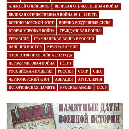
АЛЕКСЕЙ ОЛЕЙНИКОВ
ВЕЛИКАЯ ОТЕЧЕСТВЕННАЯ ВОЙНА
ВЕЛИКАЯ ОТЕЧЕСТВЕННАЯ ВОЙНА 1941—1945 ГГ.
ВОЕННО-МОРСКОЙ ФЛОТ
ВОЕННО-ВОЗДУШНЫЕ СИЛЫ
ВТОРАЯ МИРОВАЯ ВОЙНА
ГРАЖДАНСКАЯ ВОЙНА
ГЕРМАНИЯ
ГРАЖДАНСКАЯ ВОЙНА В РОССИИ
ДАЛЬНИЙ ВОСТОК
КРАСНАЯ АРМИЯ
ОТЕЧЕСТВЕННАЯ ВОЙНА 1812 ГОДА
ПЕРВАЯ МИРОВАЯ ВОЙНА
ПЁТР I
РОССИЙСКАЯ ИМПЕРИЯ
РОССИЯ
СССР
США
ЧЕРНОМОРСКИЙ ФЛОТ
АВИАЦИЯ
АРТИЛЛЕРИЯ
ИСТОРИЧЕСКАЯ ПАМЯТЬ
РУССКАЯ АРМИЯ
СССР