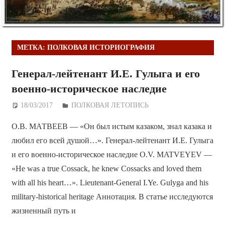
МЕТКА:
ПОЛКОВАЯ ИСТОРИОГРАФИЯ
Генерал-лейтенант И.Е. Гулыга и его
военно-историческое наследие
18/03/2017
Дежурный по Редакции
ПОЛКОВАЯ ЛЕТОПИСЬ
О.В. МАТВЕЕВ — «Он был истым казаком, знал казака и
любил его всей душой…». Генерал-лейтенант И.Е. Гулыга
и его военно-историческое наследие O.V. MATVEYEV —
«He was a true Cossack, he knew Cossacks and loved them
with all his heart…». Lieutenant-General I.Ye. Gulyga and his
military-historical heritage Аннотация. В статье исследуются
жизненный путь и