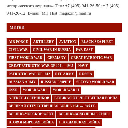
исторического журнала». Тел.: +7 (495) 941-26-50; + 7 (495)
941-26-12. E-mail: Mil_Hist_magazin@mail.ru
МЕТКИ
AIR FORCE
ARTILLERY
AVIATION
BLACK SEA FLEET
CIVIL WAR
CIVIL WAR IN RUSSIA
FAR EAST
FIRST WORLD WAR
GERMANY
GREAT PATRIOTIC WAR
GREAT PATRIOTIC WAR OF 1941—1945
NAVY
PATRIOTIC WAR OF 1812
RED ARMY
RUSSIA
RUSSIAN ARMY
RUSSIAN EMPIRE
SECOND WORLD WAR
USSR
WORLD WAR I
WORLD WAR II
АЛЕКСЕЙ ОЛЕЙНИКОВ
ВЕЛИКАЯ ОТЕЧЕСТВЕННАЯ ВОЙНА
ВЕЛИКАЯ ОТЕЧЕСТВЕННАЯ ВОЙНА 1941—1945 ГГ.
ВОЕННО-МОРСКОЙ ФЛОТ
ВОЕННО-ВОЗДУШНЫЕ СИЛЫ
ВТОРАЯ МИРОВАЯ ВОЙНА
ГРАЖДАНСКАЯ ВОЙНА