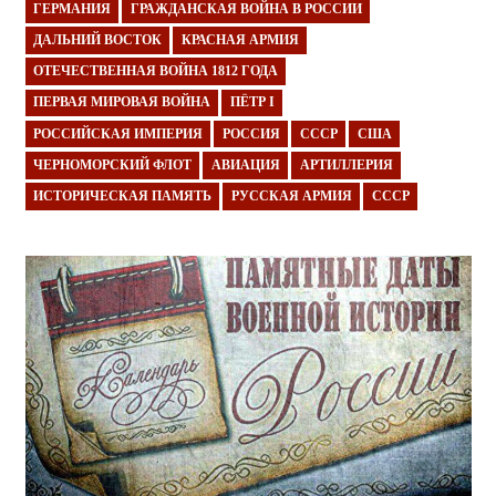
ГЕРМАНИЯ
ГРАЖДАНСКАЯ ВОЙНА В РОССИИ
ДАЛЬНИЙ ВОСТОК
КРАСНАЯ АРМИЯ
ОТЕЧЕСТВЕННАЯ ВОЙНА 1812 ГОДА
ПЕРВАЯ МИРОВАЯ ВОЙНА
ПЁТР I
РОССИЙСКАЯ ИМПЕРИЯ
РОССИЯ
СССР
США
ЧЕРНОМОРСКИЙ ФЛОТ
АВИАЦИЯ
АРТИЛЛЕРИЯ
ИСТОРИЧЕСКАЯ ПАМЯТЬ
РУССКАЯ АРМИЯ
СССР