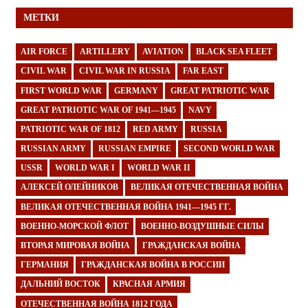
МЕТКИ
AIR FORCE
ARTILLERY
AVIATION
BLACK SEA FLEET
CIVIL WAR
CIVIL WAR IN RUSSIA
FAR EAST
FIRST WORLD WAR
GERMANY
GREAT PATRIOTIC WAR
GREAT PATRIOTIC WAR OF 1941—1945
NAVY
PATRIOTIC WAR OF 1812
RED ARMY
RUSSIA
RUSSIAN ARMY
RUSSIAN EMPIRE
SECOND WORLD WAR
USSR
WORLD WAR I
WORLD WAR II
АЛЕКСЕЙ ОЛЕЙНИКОВ
ВЕЛИКАЯ ОТЕЧЕСТВЕННАЯ ВОЙНА
ВЕЛИКАЯ ОТЕЧЕСТВЕННАЯ ВОЙНА 1941—1945 ГГ.
ВОЕННО-МОРСКОЙ ФЛОТ
ВОЕННО-ВОЗДУШНЫЕ СИЛЫ
ВТОРАЯ МИРОВАЯ ВОЙНА
ГРАЖДАНСКАЯ ВОЙНА
ГЕРМАНИЯ
ГРАЖДАНСКАЯ ВОЙНА В РОССИИ
ДАЛЬНИЙ ВОСТОК
КРАСНАЯ АРМИЯ
ОТЕЧЕСТВЕННАЯ ВОЙНА 1812 ГОДА