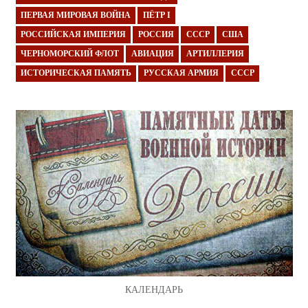
ПЕРВАЯ МИРОВАЯ ВОЙНА
ПЁТР I
РОССИЙСКАЯ ИМПЕРИЯ
РОССИЯ
СССР
США
ЧЕРНОМОРСКИЙ ФЛОТ
АВИАЦИЯ
АРТИЛЛЕРИЯ
ИСТОРИЧЕСКАЯ ПАМЯТЬ
РУССКАЯ АРМИЯ
СССР
КАЛЕНДАРЬ