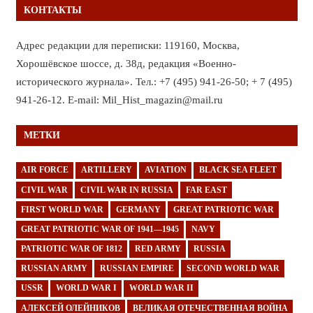
КОНТАКТЫ
Адрес редакции для переписки: 119160, Москва,
Хорошёвское шоссе, д. 38д, редакция «Военно-
исторического журнала». Тел.: +7 (495) 941-26-50; + 7 (495)
941-26-12. E-mail: Mil_Hist_magazin@mail.ru
МЕТКИ
AIR FORCE
ARTILLERY
AVIATION
BLACK SEA FLEET
CIVIL WAR
CIVIL WAR IN RUSSIA
FAR EAST
FIRST WORLD WAR
GERMANY
GREAT PATRIOTIC WAR
GREAT PATRIOTIC WAR OF 1941—1945
NAVY
PATRIOTIC WAR OF 1812
RED ARMY
RUSSIA
RUSSIAN ARMY
RUSSIAN EMPIRE
SECOND WORLD WAR
USSR
WORLD WAR I
WORLD WAR II
АЛЕКСЕЙ ОЛЕЙНИКОВ
ВЕЛИКАЯ ОТЕЧЕСТВЕННАЯ ВОЙНА