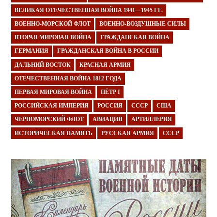
ВЕЛИКАЯ ОТЕЧЕСТВЕННАЯ ВОЙНА 1941—1945 ГГ.
ВОЕННО-МОРСКОЙ ФЛОТ
ВОЕННО-ВОЗДУШНЫЕ СИЛЫ
ВТОРАЯ МИРОВАЯ ВОЙНА
ГРАЖДАНСКАЯ ВОЙНА
ГЕРМАНИЯ
ГРАЖДАНСКАЯ ВОЙНА В РОССИИ
ДАЛЬНИЙ ВОСТОК
КРАСНАЯ АРМИЯ
ОТЕЧЕСТВЕННАЯ ВОЙНА 1812 ГОДА
ПЕРВАЯ МИРОВАЯ ВОЙНА
ПЁТР I
РОССИЙСКАЯ ИМПЕРИЯ
РОССИЯ
СССР
США
ЧЕРНОМОРСКИЙ ФЛОТ
АВИАЦИЯ
АРТИЛЛЕРИЯ
ИСТОРИЧЕСКАЯ ПАМЯТЬ
РУССКАЯ АРМИЯ
СССР