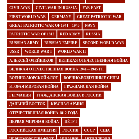
CIVIL WAR
CIVIL WAR IN RUSSIA
FAR EAST
FIRST WORLD WAR
GERMANY
GREAT PATRIOTIC WAR
GREAT PATRIOTIC WAR OF 1941—1945
NAVY
PATRIOTIC WAR OF 1812
RED ARMY
RUSSIA
RUSSIAN ARMY
RUSSIAN EMPIRE
SECOND WORLD WAR
USSR
WORLD WAR I
WORLD WAR II
АЛЕКСЕЙ ОЛЕЙНИКОВ
ВЕЛИКАЯ ОТЕЧЕСТВЕННАЯ ВОЙНА
ВЕЛИКАЯ ОТЕЧЕСТВЕННАЯ ВОЙНА 1941—1945 ГГ.
ВОЕННО-МОРСКОЙ ФЛОТ
ВОЕННО-ВОЗДУШНЫЕ СИЛЫ
ВТОРАЯ МИРОВАЯ ВОЙНА
ГРАЖДАНСКАЯ ВОЙНА
ГЕРМАНИЯ
ГРАЖДАНСКАЯ ВОЙНА В РОССИИ
ДАЛЬНИЙ ВОСТОК
КРАСНАЯ АРМИЯ
ОТЕЧЕСТВЕННАЯ ВОЙНА 1812 ГОДА
ПЕРВАЯ МИРОВАЯ ВОЙНА
ПЁТР I
РОССИЙСКАЯ ИМПЕРИЯ
РОССИЯ
СССР
США