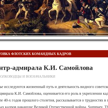
ТОВКА ФЛОТСКИХ КОМАНДНЫХ КАДРОВ
нтр-адмирала К.И. Самойлова
ежурный по Редакции
ПОЛКОВОДЦЫ И ВОЕНАЧАЛЬНИКИ
ье исследуются жизненный путь и деятельность видного советск
дмирала К.И. Самойлова, оценивается его роль в укреплении ка
ле 40-х годов прошлого столетия, рассказывается о трудностях в
х кадров накануне Великой Отечественной войны. Summary. The a