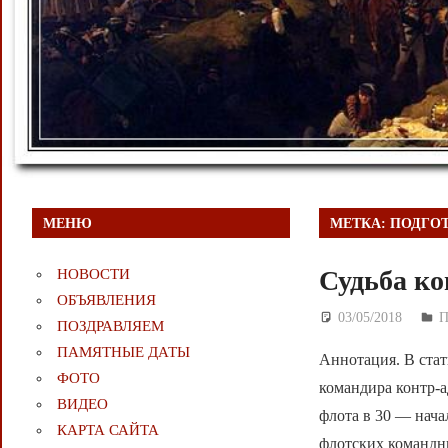
МЕНЮ
МЕТКА:
ПОДГО
Судьба ко
НОВОСТИ
ОБЪЯВЛЕНИЯ
03/05/2018
Д
ПОЗДРАВЛЯЕМ
ПАМЯТНЫЕ ДАТЫ
Аннотация. В стат
ФОТО
командира контр-а
ВИДЕО
флота в 30 — нача
КАРТА САЙТА
флотских командны