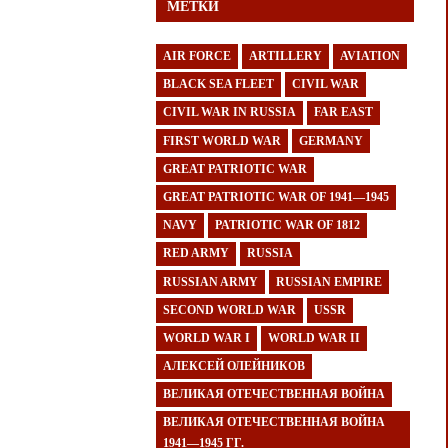
МЕТКИ
AIR FORCE
ARTILLERY
AVIATION
BLACK SEA FLEET
CIVIL WAR
CIVIL WAR IN RUSSIA
FAR EAST
FIRST WORLD WAR
GERMANY
GREAT PATRIOTIC WAR
GREAT PATRIOTIC WAR OF 1941—1945
NAVY
PATRIOTIC WAR OF 1812
RED ARMY
RUSSIA
RUSSIAN ARMY
RUSSIAN EMPIRE
SECOND WORLD WAR
USSR
WORLD WAR I
WORLD WAR II
АЛЕКСЕЙ ОЛЕЙНИКОВ
ВЕЛИКАЯ ОТЕЧЕСТВЕННАЯ ВОЙНА
ВЕЛИКАЯ ОТЕЧЕСТВЕННАЯ ВОЙНА
1941—1945 ГГ.