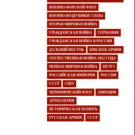
ВОЕННО-МОРСКОЙ ФЛОТ
ВОЕННО-ВОЗДУШНЫЕ СИЛЫ
ВТОРАЯ МИРОВАЯ ВОЙНА
ГРАЖДАНСКАЯ ВОЙНА
ГЕРМАНИЯ
ГРАЖДАНСКАЯ ВОЙНА В РОССИИ
ДАЛЬНИЙ ВОСТОК
КРАСНАЯ АРМИЯ
ОТЕЧЕСТВЕННАЯ ВОЙНА 1812 ГОДА
ПЕРВАЯ МИРОВАЯ ВОЙНА
ПЁТР I
РОССИЙСКАЯ ИМПЕРИЯ
РОССИЯ
СССР
США
ЧЕРНОМОРСКИЙ ФЛОТ
АВИАЦИЯ
АРТИЛЛЕРИЯ
ИСТОРИЧЕСКАЯ ПАМЯТЬ
РУССКАЯ АРМИЯ
СССР