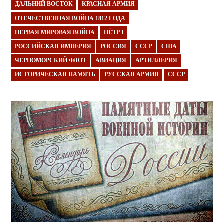
ДАЛЬНИЙ ВОСТОК
КРАСНАЯ АРМИЯ
ОТЕЧЕСТВЕННАЯ ВОЙНА 1812 ГОДА
ПЕРВАЯ МИРОВАЯ ВОЙНА
ПЁТР I
РОССИЙСКАЯ ИМПЕРИЯ
РОССИЯ
СССР
США
ЧЕРНОМОРСКИЙ ФЛОТ
АВИАЦИЯ
АРТИЛЛЕРИЯ
ИСТОРИЧЕСКАЯ ПАМЯТЬ
РУССКАЯ АРМИЯ
СССР