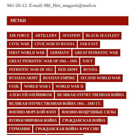
941-26-12. E-mail: Mil_Hist_magazin@mail.ru
МЕТКИ
AIR FORCE
ARTILLERY
AVIATION
BLACK SEA FLEET
CIVIL WAR
CIVIL WAR IN RUSSIA
FAR EAST
FIRST WORLD WAR
GERMANY
GREAT PATRIOTIC WAR
GREAT PATRIOTIC WAR OF 1941—1945
NAVY
PATRIOTIC WAR OF 1812
RED ARMY
RUSSIA
RUSSIAN ARMY
RUSSIAN EMPIRE
SECOND WORLD WAR
USSR
WORLD WAR I
WORLD WAR II
АЛЕКСЕЙ ОЛЕЙНИКОВ
ВЕЛИКАЯ ОТЕЧЕСТВЕННАЯ ВОЙНА
ВЕЛИКАЯ ОТЕЧЕСТВЕННАЯ ВОЙНА 1941—1945 ГГ.
ВОЕННО-МОРСКОЙ ФЛОТ
ВОЕННО-ВОЗДУШНЫЕ СИЛЫ
ВТОРАЯ МИРОВАЯ ВОЙНА
ГРАЖДАНСКАЯ ВОЙНА
ГЕРМАНИЯ
ГРАЖДАНСКАЯ ВОЙНА В РОССИИ